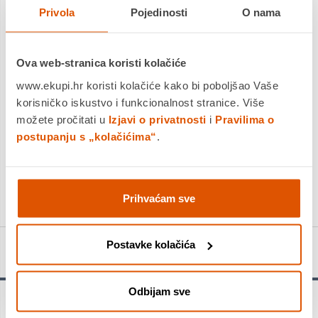
Privola
Pojedinosti
O nama
Dostavljamo već od
18.08.2026
Platite gotovinom pri preuzimanju, Internet bankarstvom, karticama
jednokratno i na rate
Ova web-stranica koristi kolačiće
Povrat robe moguć unutar 14 dana
www.ekupi.hr koristi kolačiće kako bi poboljšao Vaše
korisničko iskustvo i funkcionalnost stranice. Više
možete pročitati u
Izjavi o privatnosti
i
Pravilima o
postupanju s „kolačićima“
.
DODAJTE U KOŠARICU
KUPITE ODMAH
Prihvaćam sve
Postavke kolačića
Detalji proizvoda
Odbijam sve
Profesionalna platformna kolica na 4 kotača, sklapaju se i