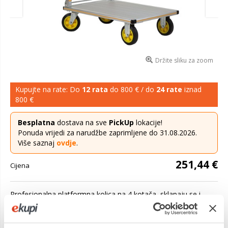
Držite sliku za zoom
Kupujte na rate: Do
12 rata
do 800 € / do
24 rate
iznad
800 €
Besplatna
dostava na sve
PickUp
lokacije!
Ponuda vrijedi za narudžbe zaprimljene do 31.08.2026.
Više saznaj
ovdje
.
251,44 €
Cijena
Profesionalna platformna kolica na 4 kotača, sklapaju se i
otvaraju u sekundi. Robusni dizajn izrađen od laganog i
izdržljivog polipropilena Čvrsta čelična čvrsta ručka za sigurno
manevrira...
Saznaj više