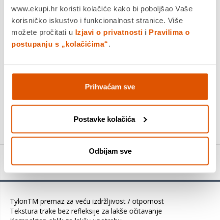
Dostavljamo već od
14.08.2026
www.ekupi.hr koristi kolačiće kako bi poboljšao Vaše
Platite gotovinom pri preuzimanju, Internet bankarstvom, karticama
korisničko iskustvo i funkcionalnost stranice. Više
jednokratno i na rate
možete pročitati u
Izjavi o privatnosti
i
Pravilima o
Povrat robe moguć unutar 14 dana
postupanju s „kolačićima“
.
Prihvaćam sve
DODAJTE U KOŠARICU
KUPITE ODMAH
Postavke kolačića
Odbijam sve
Detalji proizvoda
TylonTM premaz za veću izdržljivost / otpornost
Tekstura trake bez refleksije za lakše očitavanje