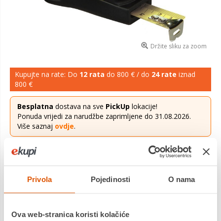
Držite sliku za zoom
Kupujte na rate: Do
12 rata
do 800 € / do
24 rate
iznad
800 €
Besplatna
dostava na sve
PickUp
lokacije!
Ponuda vrijedi za narudžbe zaprimljene do 31.08.2026.
Više saznaj
ovdje
.
5,82 €
Cijena
TylonTM premaz za veću izdržljivost / otpornost Tekstura
Privola
Pojedinosti
O nama
trake bez refleksije za lakše očitavanje Kompaktan oblik za
lakšu upotrebu Anti-šok kućište za duži vijek trajanja
Saznaj
više
Ova web-stranica koristi kolačiće