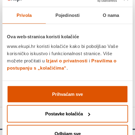
Dostavljamo već od
17.08.2026
Privola
Pojedinosti
O nama
Platite gotovinom pri preuzimanju, Internet bankarstvom, karticama
jednokratno i na rate
Povrat robe moguć unutar 14 dana
Ova web-stranica koristi kolačiće
www.ekupi.hr koristi kolačiće kako bi poboljšao Vaše
korisničko iskustvo i funkcionalnost stranice. Više
možete pročitati u
Izjavi o privatnosti
DODAJTE U KOŠARICU
i
Pravilima o
postupanju s „kolačićima“
.
KUPITE ODMAH
Usporedite proizvod
Prihvaćam sve
Postavke kolačića
Detalji proizvoda
Odbijam sve