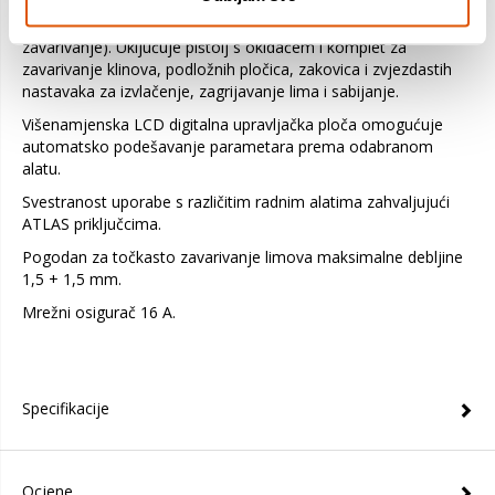
Elektronički aparat za popravak karoserije (izvlačenje, točkasto
zavarivanje). Uključuje pištolj s okidačem i komplet za
zavarivanje klinova, podložnih pločica, zakovica i zvjezdastih
nastavaka za izvlačenje, zagrijavanje lima i sabijanje.
Višenamjenska LCD digitalna upravljačka ploča omogućuje
automatsko podešavanje parametara prema odabranom
alatu.
Svestranost uporabe s različitim radnim alatima zahvaljujući
ATLAS priključcima.
Pogodan za točkasto zavarivanje limova maksimalne debljine
1,5 + 1,5 mm.
Mrežni osigurač 16 A.
Specifikacije
Ocjene