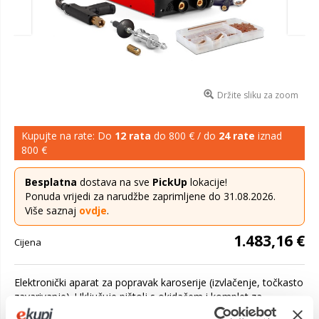
Držite sliku za zoom
Kupujte na rate: Do
12 rata
do 800 € / do
24 rate
iznad
800 €
Besplatna
dostava na sve
PickUp
lokacije!
Ponuda vrijedi za narudžbe zaprimljene do 31.08.2026.
Više saznaj
ovdje
.
1.483,16 €
Cijena
Elektronički aparat za popravak karoserije (izvlačenje, točkasto
zavarivanje). Uključuje pištolj s okidačem i komplet za
zavarivanje klinova, podložnih pločica, za...
Saznaj više