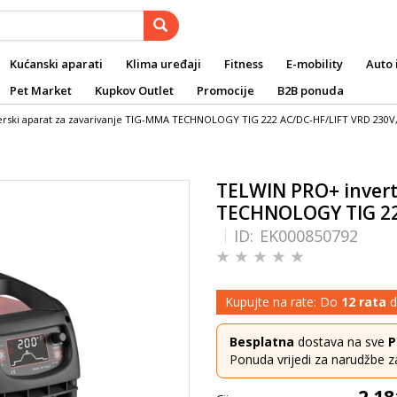
Kućanski aparati
Klima uređaji
Fitness
E-mobility
Auto 
Pet Market
Kupkov Outlet
Promocije
B2B ponuda
rski aparat za zavarivanje TIG-MMA TECHNOLOGY TIG 222 AC/DC-HF/LIFT VRD 230V,
TELWIN PRO+ invert
TECHNOLOGY TIG 222
ID:
EK000850792
Kupujte na rate: Do
12 rata
d
Besplatna
dostava na sve
P
Ponuda vrijedi za narudžbe z