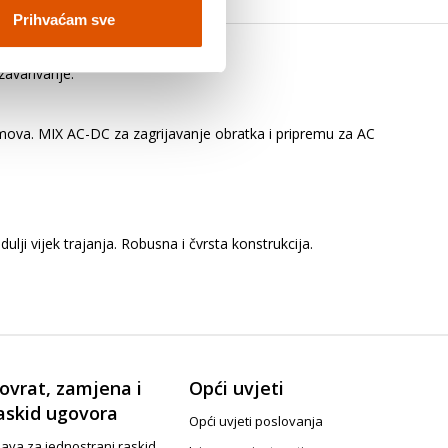
Prihvaćam sve
zavarivanje.
mova. MIX AC-DC za zagrijavanje obratka i pripremu za AC
ulji vijek trajanja. Robusna i čvrsta konstrukcija.
ovrat, zamjena i
Opći uvjeti
askid ugovora
Opći uvjeti poslovanja
java za jednostrani raskid