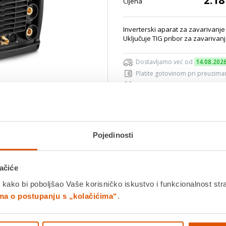
2.18
Cijena
Inverterski aparat za zavarivanje 
Uključuje TIG pribor za zavarivanj
Dostavljamo već od
14.08.202
Platite gotovinom pri preuziman
Povrat robe moguć unutar 14 
Povucite preko slike za zoom
Pojedinosti
DODA
ačiće
K
 kako bi poboljšao Vaše korisničko iskustvo i funkcionalnost str
Usporedite proizvod
ima o postupanju s „kolačićima“
.
Detalji proizvoda
Specifikacije
Ocjene