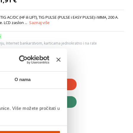
1,91 €
TIG AC/DC (HF ili LIFT), TIG PULSE (PULSE i EASY PULSE) i MMA, 200 A.
e. LCD zaslon ...
Saznaj više
6
ju, Internet bankarstvom, karticama jednokratno i na rate
dana
O nama
JTE U KOŠARICU
UPITE ODMAH
anice. Više možete pročitati u