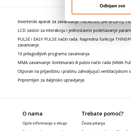
Odbijam sve
Inverterski aparat za zavarivanje TIG AC/DC (HF ili LIFT), 
LCD zaslon za interakciju i jednostavno podešavanje param
PULSE i EASY PULSE način rada. Napredna funkcija THINSPOT
zavarivanje.
10 prilagodljivih programa zavarivanja.
MMA zavarivanje: kontinuirani ili pulsni način rada (MMA Pul
Otporan na prljavštinu i prašinu zahvaljujući ventilacijskom s
Pripremljen za daljinsko upravljanje.
O nama
Trebate pomoć?
Opće informacije o eKupi
Česta pitanja