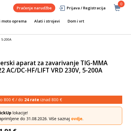
0
Praćenje narudžbe
Prijava / Registracija
i moto oprema
Alati i strojevi
Dom i vrt
 5-200A
erski aparat za zavarivanje TIG-MMA
 AC/DC-HF/LIFT VRD 230V, 5-200A
o 800 € / do
24 rate
iznad 800 €
ickUp
lokacije!
aprimljene do 31.08.2026. Više saznaj
ovdje
.