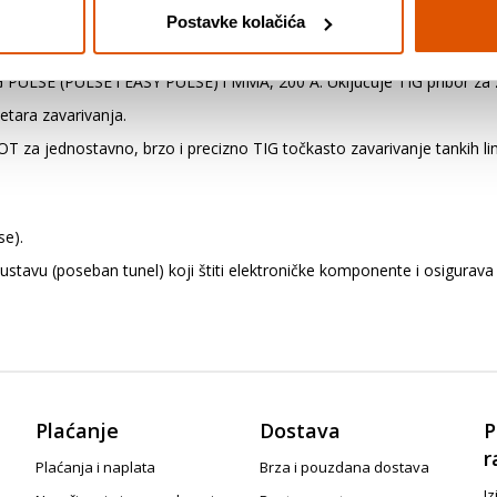
Postavke kolačića
TIG PULSE (PULSE i EASY PULSE) i MMA, 200 A. Uključuje TIG pribor za 
etara zavarivanja.
 za jednostavno, brzo i precizno TIG točkasto zavarivanje tankih li
se).
ustavu (poseban tunel) koji štiti elektroničke komponente i osigurava d
Plaćanje
Dostava
P
r
Plaćanja i naplata
Brza i pouzdana dostava
Iz