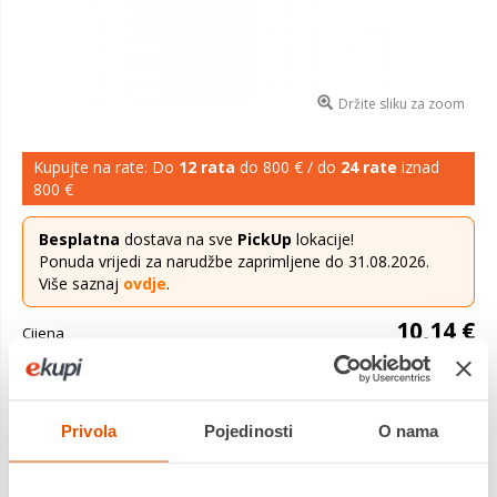
Držite sliku za zoom
Kupujte na rate: Do
12 rata
do 800 € / do
24 rate
iznad
800 €
Besplatna
dostava na sve
PickUp
lokacije!
Ponuda vrijedi za narudžbe zaprimljene do 31.08.2026.
Više saznaj
ovdje
.
10,14 €
Cijena
TELWIN kliješta mase 400A (804183) su vrhunski alat za
zavarivanje koji kombinira snažan dizajn i preciznost. Sa
Privola
Pojedinosti
O nama
snažnim hvatom od 400 ampera, ova kliješta osiguravaju
pouzdano pov...
Saznaj više