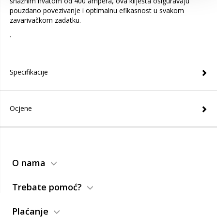
snažnim hvatom od 400 ampera, ova kliješta osiguravaju
pouzdano povezivanje i optimalnu efikasnost u svakom
zavarivačkom zadatku.
.
Specifikacije
Ocjene
O nama
Trebate pomoć?
Plaćanje