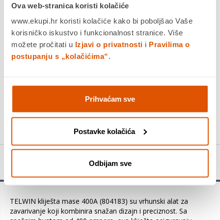
Ova web-stranica koristi kolačiće
Dostavljamo već od
13.08.2026
Platite gotovinom pri preuzimanju, Internet bankarstvom, karticama
www.ekupi.hr koristi kolačiće kako bi poboljšao Vaše
jednokratno i na rate
korisničko iskustvo i funkcionalnost stranice. Više
Povrat robe moguć unutar 14 dana
možete pročitati u
Izjavi o privatnosti
i
Pravilima o
postupanju s „kolačićima“
.
DODAJTE U KOŠARICU
Prihvaćam sve
KUPITE ODMAH
Postavke kolačića
Detalji proizvoda
Odbijam sve
TELWIN kliješta mase 400A (804183) su vrhunski alat za
zavarivanje koji kombinira snažan dizajn i preciznost. Sa