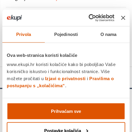
Platite gotovinom pri preuzimanju, Internet bankarstvom, karticama
jednokratno i na rate
Povrat robe moguć unutar 14 dana
Privola
Pojedinosti
O nama
PROIZVOD JE NEDOSTUPAN
KUPITE ODMAH
Ova web-stranica koristi kolačiće
www.ekupi.hr koristi kolačiće kako bi poboljšao Vaše
korisničko iskustvo i funkcionalnost stranice. Više
Detalji proizvoda
možete pročitati u
Izjavi o privatnosti
i
Pravilima o
postupanju s „kolačićima“
.
Robusna termoplastična konstrukcija otporna je na koroziju.
Prekidač omogućuje standardni i automatski rad. Sposoban za
Prihvaćam sve
pumpanje i čiste i prljave vode. Tri izmjenjiva priključka
omogućuju odabir promjera protoka. Primjena: Za uklanjanje
vode uslijed poplave ili curenja, za odvod vode iz bunara i
bazena te za odvodnju kućnih otpadnih voda.
Postavke kolačića