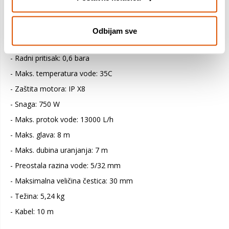
Značajke
:
- Tip: potopna pumpa za čistu i prljavu vodu
Odbijam sve
- Napon: 230 V 50 Hz
- Radni pritisak: 0,6 bara
- Maks. temperatura vode: 35C
- Zaštita motora: IP X8
- Snaga: 750 W
- Maks. protok vode: 13000 L/h
- Maks. glava: 8 m
- Maks. dubina uranjanja: 7 m
- Preostala razina vode: 5/32 mm
- Maksimalna veličina čestica: 30 mm
- Težina: 5,24 kg
- Kabel: 10 m