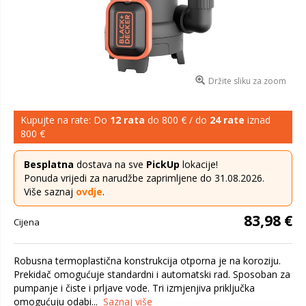
Držite sliku za zoom
Kupujte na rate: Do
12 rata
do 800 € / do
24 rate
iznad
800 €
Besplatna
dostava na sve
PickUp
lokacije!
Ponuda vrijedi za narudžbe zaprimljene do 31.08.2026.
Više saznaj
ovdje
.
83,98 €
Cijena
Robusna termoplastična konstrukcija otporna je na koroziju.
Prekidač omogućuje standardni i automatski rad. Sposoban za
pumpanje i čiste i prljave vode. Tri izmjenjiva priključka
omogućuju odabi...
Saznaj više