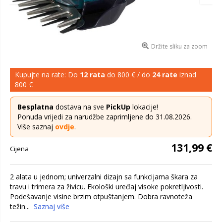
Držite sliku za zoom
Kupujte na rate: Do
12 rata
do 800 € / do
24 rate
iznad
800 €
Besplatna
dostava na sve
PickUp
lokacije!
Ponuda vrijedi za narudžbe zaprimljene do 31.08.2026.
Više saznaj
ovdje
.
131,99 €
Cijena
2 alata u jednom; univerzalni dizajn sa funkcijama škara za
travu i trimera za živicu. Ekološki uređaj visoke pokretljivosti.
Podešavanje visine brzim otpuštanjem. Dobra ravnoteža
težin...
Saznaj više