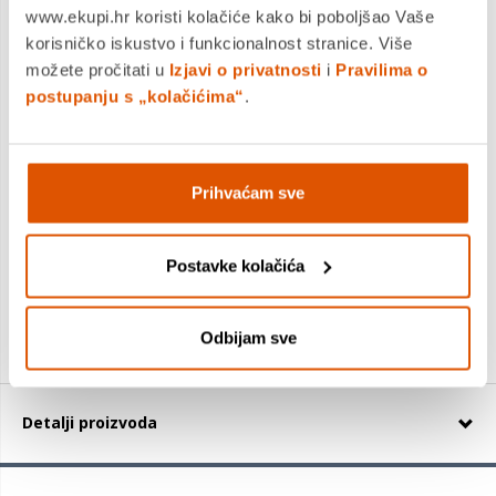
www.ekupi.hr koristi kolačiće kako bi poboljšao Vaše
korisničko iskustvo i funkcionalnost stranice. Više
možete pročitati u
Izjavi o privatnosti
i
Pravilima o
postupanju s „kolačićima“
.
MAKITA brzi punjač (14,4 - 18 V) DC18RC - 630718-5
Prihvaćam sve
65,98 €
+
Postavke kolačića
Odbijam sve
Detalji proizvoda