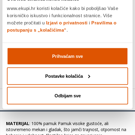
Dostavljamo već od
18.08.2026
www.ekupi.hr koristi kolačiće kako bi poboljšao Vaše
Platite gotovinom pri preuzimanju, Internet bankarstvom, karticama
korisničko iskustvo i funkcionalnost stranice. Više
jednokratno i na rate
možete pročitati u
Izjavi o privatnosti
i
Pravilima o
Povrat robe moguć unutar 14 dana
postupanju s „kolačićima“
.
DODAJTE U KOŠARICU
Prihvaćam sve
KUPITE ODMAH
Postavke kolačića
Odbijam sve
Detalji proizvoda
MATERIJAL
: 100% pamuk Pamuk visoke gustoće, ali
istovremeno mekan i gladak, što jamči trajnost, otpornost na