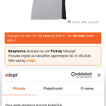
Držite sliku za zoom
Kupujte na rate: Do
12 rata
do 800 € / do
24 rate
iznad
800 €
Besplatna
dostava na sve
PickUp
lokacije!
Ponuda vrijedi za narudžbe zaprimljene do 31.08.2026.
Više saznaj
ovdje
.
9,49 €
Cijena
MATERIJAL: 100% pamuk Pamuk visoke gustoće, ali
Privola
Pojedinosti
O nama
istovremeno mekan i gladak, što jamči trajnost, otpornost na
habanje i udobnost. Elastične lisice za zavarivanje. N...
Saznaj
više
Ova web-stranica koristi kolačiće