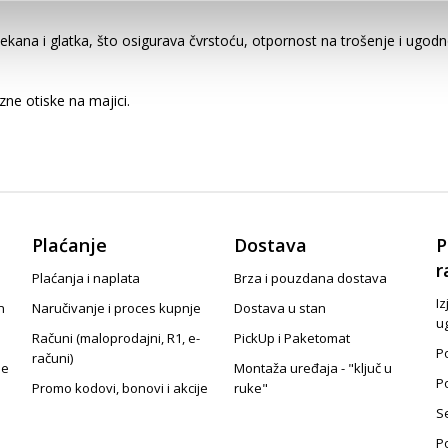
kana i glatka, što osigurava čvrstoću, otpornost na trošenje i ugod
zne otiske na majici.
Plaćanje
Dostava
P
r
Plaćanja i naplata
Brza i pouzdana dostava
Iz
n
Naručivanje i proces kupnje
Dostava u stan
u
Računi (maloprodajni, R1, e-
PickUp i Paketomat
Po
računi)
je
Montaža uređaja - "ključ u
P
Promo kodovi, bonovi i akcije
ruke"
S
P