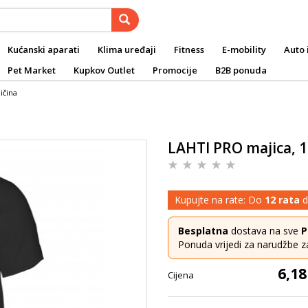
Kućanski aparati
Klima uređaji
Fitness
E-mobility
Auto 
Pet Market
Kupkov Outlet
Promocije
B2B ponuda
ičina
LAHTI PRO majica, 18
Kupujte na rate: Do
12 rata
d
Besplatna
dostava na sve
P
Ponuda vrijedi za narudžbe z
6,18
Cijena