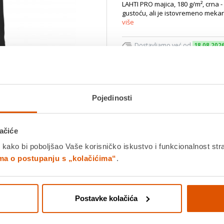
LAHTI PRO majica, 180 g/m², crna
gustoću, ali je istovremeno mekana
više
Dostavljamo već od
18.08.202
Platite gotovinom pri preuziman
Povrat robe moguć unutar 14 
Pojedinosti
Povucite preko slike za zoom
DODA
ačiće
 kako bi poboljšao Vaše korisničko iskustvo i funkcionalnost str
K
ima o postupanju s „kolačićima“
.
Detalji proizvoda
Specifikacije
Ocjene
Postavke kolačića