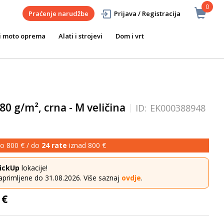
0
Praćenje narudžbe
Prijava / Registracija
i moto oprema
Alati i strojevi
Dom i vrt
0 g/m², crna - M veličina
ID:
EK000388948
o 800 € / do
24 rate
iznad 800 €
ickUp
lokacije!
aprimljene do 31.08.2026. Više saznaj
ovdje
.
 €