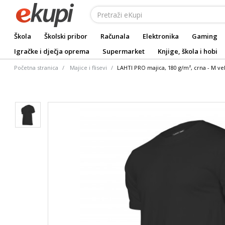
Škola
Školski pribor
Računala
Elektronika
Gaming
Igračke i dječja oprema
Supermarket
Knjige, škola i hobi
Početna stranica
Majice i flisevi
LAHTI PRO majica, 180 g/m², crna - M vel