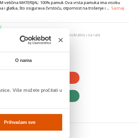
 - M veličina MATERIJAL: 100% pamuk Ova vrsta pamuka ima visoku
 i glatka, što osigurava čvrstoću, otpornost na trošenje i ...
Saznaj
6
ju, Internet bankarstvom, karticama jednokratno i na rate
dana
O nama
JTE U KOŠARICU
anice. Više možete pročitati u
UPITE ODMAH
Prihvaćam sve