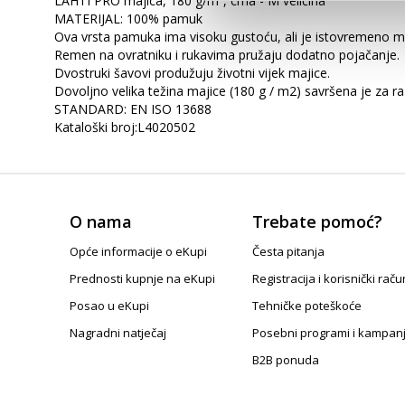
LAHTI PRO majica, 180 g/m², crna - M veličina
MATERIJAL: 100% pamuk
Ova vrsta pamuka ima visoku gustoću, ali je istovremeno me
Remen na ovratniku i rukavima pružaju dodatno pojačanje.
Dvostruki šavovi produžuju životni vijek majice.
Dovoljno velika težina majice (180 g / m2) savršena je za ra
STANDARD: EN ISO 13688
Kataloški broj:L4020502
O nama
Trebate pomoć?
Opće informacije o eKupi
Česta pitanja
Prednosti kupnje na eKupi
Registracija i korisnički raču
Posao u eKupi
Tehničke poteškoće
Nagradni natječaj
Posebni programi i kampan
B2B ponuda