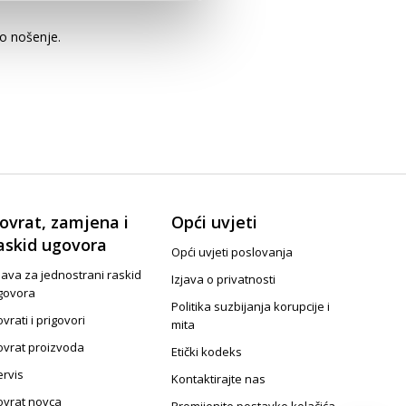
no nošenje.
ovrat, zamjena i
Opći uvjeti
askid ugovora
Opći uvjeti poslovanja
java za jednostrani raskid
Izjava o privatnosti
govora
Politika suzbijanja korupcije i
vrati i prigovori
mita
ovrat proizvoda
Etički kodeks
ervis
Kontaktirajte nas
ovrat novca