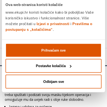
Platite gotovinom pri preuzimanju, Internet bankarstvom, karticama
Ova web-stranica koristi kolačiće
jednokratno i na rate
www.ekupi.hr koristi kolačiće kako bi poboljšao Vaše
Povrat robe moguć unutar 14 dana
korisničko iskustvo i funkcionalnost stranice. Više
PROIZVOD JE NEDOSTUPAN
možete pročitati u
Izjavi o privatnosti
i
Pravilima o
postupanju s „kolačićima“
.
KUPITE ODMAH
Prihvaćam sve
Detalji proizvoda
Postavke kolačića
Automatska zavarivačka maska idealna za MMA, MIG-MAG i
TIG zavarivanje. LCD filtar s tekućim kristalima automatski se
Odbijam sve
zatamni kada luk za zavarivanje radi i brzo se vraća u svoj
proziran status kada se luk isključi; to znači da operater ne
treba spuštati i podizati svoju masku tijekom operacija i
omogućuje mu da uvijek radi s obje ruke slobodno.
lagana i udobna za nošenje