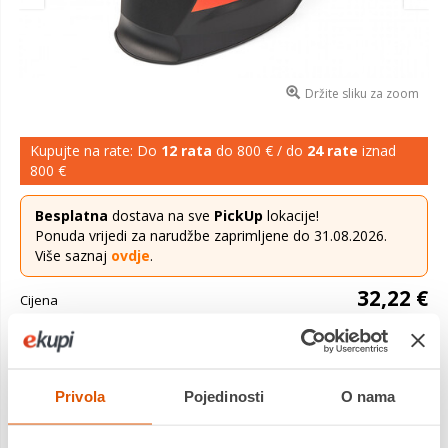
Držite sliku za zoom
Kupujte na rate: Do
12 rata
do 800 € / do
24 rate
iznad
800 €
Besplatna
dostava na sve
PickUp
lokacije!
Ponuda vrijedi za narudžbe zaprimljene do 31.08.2026.
Više saznaj
ovdje
.
32,22 €
Cijena
Automatska zavarivačka maska idealna za MMA, MIG-MAG i
TIG zavarivanje. LCD filtar s tekućim kristalima automatski se
zatamni kada luk za zavarivanje radi i brzo se vraća u svoj
Privola
Pojedinosti
O nama
proziran status ...
Saznaj više