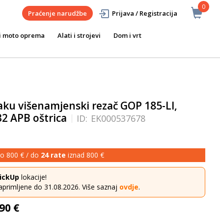
0
Praćenje narudžbe
Prijava / Registracija
i moto oprema
Alati i strojevi
Dom i vrt
aku višenamjenski rezač GOP 185-LI,
32 APB oštrica
ID:
EK000537678
o 800 € / do
24 rate
iznad 800 €
ickUp
lokacije!
aprimljene do 31.08.2026. Više saznaj
ovdje
.
90 €