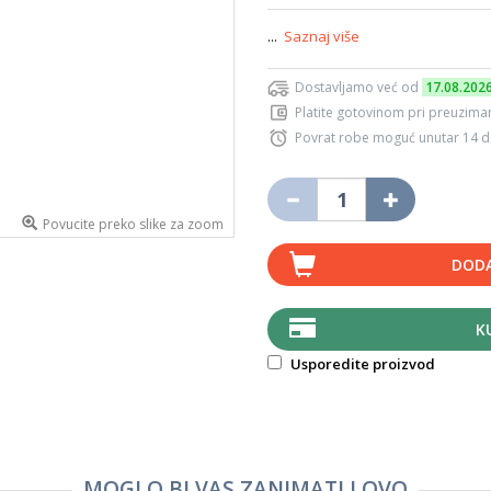
...
Saznaj više
Dostavljamo već od
17.08.202
Platite gotovinom pri preuziman
Povrat robe moguć unutar 14 
Povucite preko slike za zoom
DODA
K
Usporedite proizvod
MOGLO BI VAS ZANIMATI I OVO