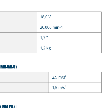
18,0 V
20.000 min-1
1,7 °
1,2 kg
URANJANJE)
2,9 m/s²
1,5 m/s²
STOM PILE)