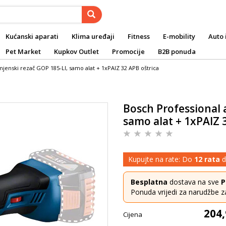
Kućanski aparati
Klima uređaji
Fitness
E-mobility
Auto 
Pet Market
Kupkov Outlet
Promocije
B2B ponuda
jenski rezač GOP 185-LI, samo alat + 1xPAIZ 32 APB oštrica
Bosch Professional 
samo alat + 1xPAIZ 
Kupujte na rate: Do
12 rata
d
Besplatna
dostava na sve
P
Ponuda vrijedi za narudžbe z
204,
Cijena