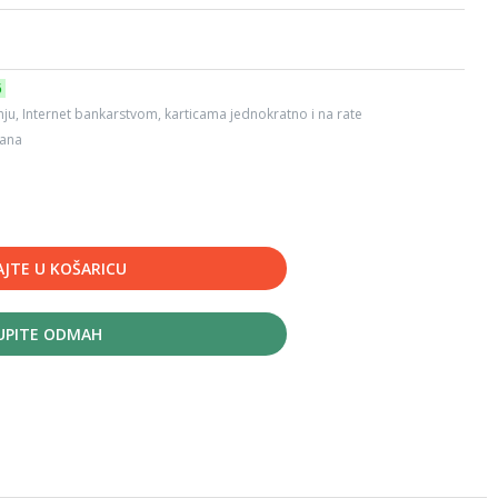
6
ju, Internet bankarstvom, karticama jednokratno i na rate
dana
JTE U KOŠARICU
UPITE ODMAH