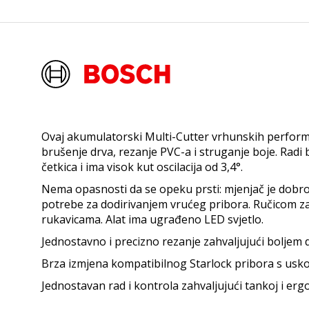
Ovaj akumulatorski Multi-Cutter vrhunskih performa
brušenje drva, rezanje PVC-a i struganje boje. Radi 
četkica i ima visok kut oscilacija od 3,4°.
Nema opasnosti da se opeku prsti: mjenjač je dobro 
potrebe za dodirivanjem vrućeg pribora. Ručicom z
rukavicama. Alat ima ugrađeno LED svjetlo.
Jednostavno i precizno rezanje zahvaljujući boljem di
Brza izmjena kompatibilnog Starlock pribora s us
Jednostavan rad i kontrola zahvaljujući tankoj i erg