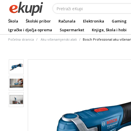
Škola
Školski pribor
Računala
Elektronika
Gaming
Igračke i dječja oprema
Supermarket
Knjige, škola i hobi
Početna stranica
Aku višenamjenski alati
Bosch Professional aku višenam