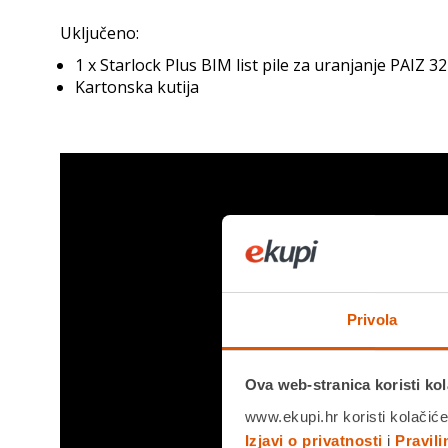
Uključeno:
1 x Starlock Plus BIM list pile za uranjanje PAIZ 3
Kartonska kutija
Privola
Ova web-stranica koristi kol
www.ekupi.hr koristi kolačiće
Izjavi o privatnosti
i
Pravil