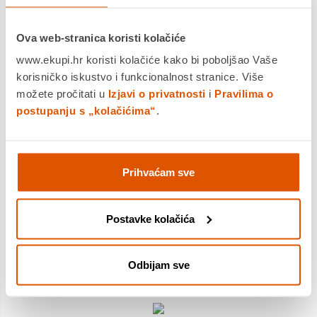
guma posljednje generacije. Vozite bez oklijevanja, čak i kada
pada kiša ili povremeni snijeg. Bez obzira na godišnje doba,
Turanza All Season 6 ENLITEN osigurava sigurnost i kontrolu,
Ova web-stranica koristi kolačiće
neovisno ulazite li u zavoj na autocesti ili morate naglo zakočiti
u gradu.
www.ekupi.hr koristi kolačiće kako bi poboljšao Vaše
korisničko iskustvo i funkcionalnost stranice. Više
Bridgestone Turanza All Season 6:
možete pročitati u
Izjavi o privatnosti
i
Pravilima o
postupanju s „kolačićima“
.
• Izvanredne performanse kod kočenja tijekom svih
godišnjih doba
• Iznimne performanse na snijegu
• Vrhunska kilometraža
Prihvaćam sve
ENLITEN
je paket vrhunskih tehnologija koji jamči maksimalnu
sigurnost, iznimne performanse i održivost, dok osigurava da
su Bridgestone gume spremne za izazove mobilnosti
Postavke kolačića
budućnosti.
Odbijam sve