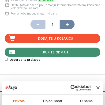
Platite gotovinom pri preuzimanju, Internet bankarstvom, karticama
jednokratno i na rate
Povrat robe moguć unutar 14 dana
DODAJTE U KOŠARICU
KUPITE ODMAH
Usporedite proizvod
Detalji proizvoda
Privola
Pojedinosti
O nama
Bridgestone Turanza All Season 6
je nova cjelogodišnja