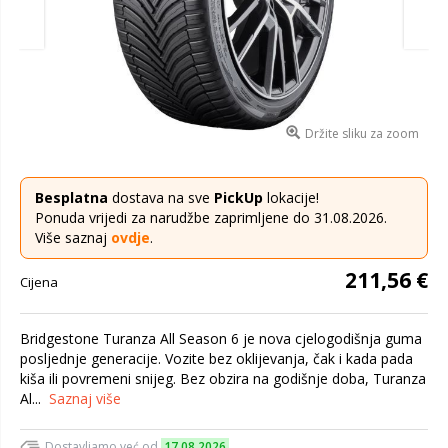
Držite sliku za zoom
Besplatna
dostava na sve
PickUp
lokacije!
Ponuda vrijedi za narudžbe zaprimljene do 31.08.2026.
Više saznaj
ovdje
.
211,56 €
Cijena
Bridgestone Turanza All Season 6 je nova cjelogodišnja guma
posljednje generacije. Vozite bez oklijevanja, čak i kada pada
kiša ili povremeni snijeg. Bez obzira na godišnje doba, Turanza
Al...
Saznaj više
Dostavljamo već od
17.08.2026