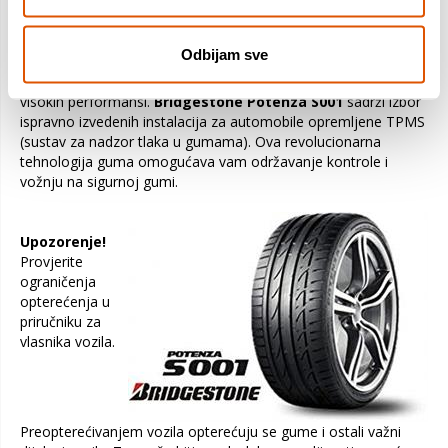
stabilnost velike brzine, vrhunsko rukovanje i u vlažnim i suhim
uvjetima i izvrsne performanse kočenja. Vrhunski komfor u
vožnji uz glatko rukovanje i smanjenu buku.
Odbijam sve
Ojačano kućište poboljšava upravljivost i osigurava vožnju
jednako udobnu koliko i prikladno sportsku za automobile
visokih performansi.
Bridgestone Potenza S001
sadrži izbor
ispravno izvedenih instalacija za automobile opremljene TPMS
(sustav za nadzor tlaka u gumama). Ova revolucionarna
tehnologija guma omogućava vam održavanje kontrole i
vožnju na sigurnoj gumi.
Upozorenje!
Provjerite
ograničenja
opterećenja u
priručniku za
vlasnika vozila.
Preopterećivanjem vozila opterećuju se gume i ostali važni