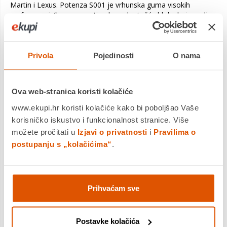
Martin i Lexus. Potenza S001 je vrhunska guma visokih
performansi. S novom optimalnom krutošću bloka koja nudi
poboljšane vučne i kočione sposobnosti, ona kombinira velike
brzine i udobniju vožnju u svim uvjetima.
KLJUČNE PREDNOSTI:
Privola
Pojedinosti
O nama
• Vrhunski u visokim performansama
• Izuzetna rukovanje, preciznost i reakcija
• Vrhunska kontrola i držanje na mokrom i suhom
Ova web-stranica koristi kolačiće
• Poboljšane performanse kočenja na mokrom i suhom
www.ekupi.hr koristi kolačiće kako bi poboljšao Vaše
korisničko iskustvo i funkcionalnost stranice. Više
možete pročitati u
Izjavi o privatnosti
i
Pravilima o
Potenza S001
postupanju s „kolačićima“
.
je vrhunska
guma koja
maksimizira
performanse u
vrhunskim
Prihvaćam sve
sportskim
automobilima.
Dokazana
Postavke kolačića