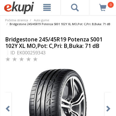
0
Početna stranica
Auto gume
Bridgestone 245/45R19 Potenza S001 102Y XL MO,Pot: C,Pri: B,Buka: 71 dB
Bridgestone 245/45R19 Potenza S001
102Y XL MO,Pot: C,Pri: B,Buka: 71 dB
ID
EK000259343