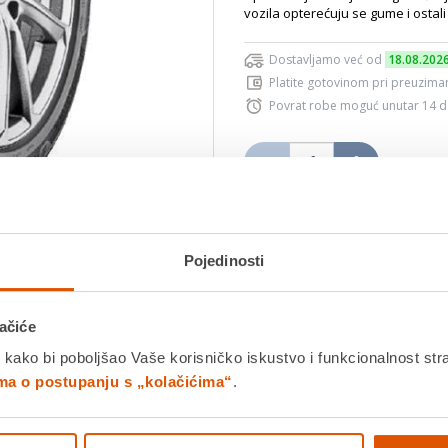
vozila opterećuju se gume i ostali 
Dostavljamo već od
18.08.202
Platite gotovinom pri preuziman
Povrat robe moguć unutar 14 
Povucite preko slike za zoom
DODA
Pojedinosti
K
Usporedite proizvod
ačiće
 kako bi poboljšao Vaše korisničko iskustvo i funkcionalnost str
ima o postupanju s „kolačićima“
.
Detalji proizvoda
Specifikacije
Ocjene