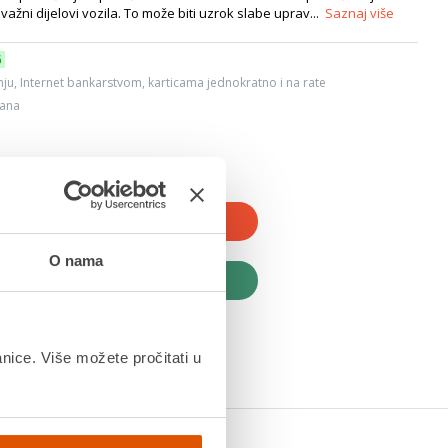
važni dijelovi vozila. To može biti uzrok slabe uprav...
Saznaj više
6
ju, Internet bankarstvom, karticama jednokratno i na rate
dana
JTE U KOŠARICU
O nama
UPITE ODMAH
anice. Više možete pročitati u