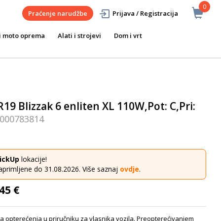
0
Praćenje narudžbe
Prijava / Registracija
i moto oprema
Alati i strojevi
Dom i vrt
9 Blizzak 6 enliten XL 110W,Pot: C,Pri:
000783814
ickUp
lokacije!
aprimljene do 31.08.2026. Više saznaj
ovdje
.
45 €
a opterećenja u priručniku za vlasnika vozila. Preopterećivanjem