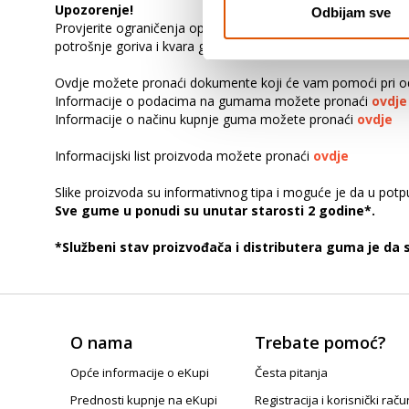
Upozorenje!
Odbijam sve
Provjerite ograničenja opterećenja u priručniku za vlasnika v
potrošnje goriva i kvara gume. Također može prouzročiti ozbi
Ovdje možete pronaći dokumente koji će vam pomoći pri od
Informacije o podacima na gumama možete pronaći
ovdje
Informacije o načinu kupnje guma možete pronaći
ovdje
Informacijski list proizvoda možete pronaći
ovdje
Slike proizvoda su informativnog tipa i moguće je da u pot
Sve gume u ponudi su unutar starosti 2 godine*.
*Službeni stav proizvođača i distributera guma je da
O nama
Trebate pomoć?
Opće informacije o eKupi
Česta pitanja
Prednosti kupnje na eKupi
Registracija i korisnički raču