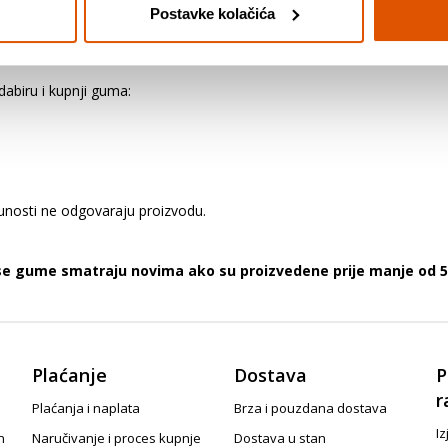
Postavke kolačića
ozila. Preopterećivanjem vozila opterećuju se gume i ostali važni dijel
ljno pucanje, odvajanje dijelova ili "ispuštanje zraka".
abiru i kupnji guma:
punosti ne odgovaraju proizvodu.
 se gume smatraju novima ako su proizvedene prije manje od 5
Plaćanje
Dostava
P
r
Plaćanja i naplata
Brza i pouzdana dostava
Iz
n
Naručivanje i proces kupnje
Dostava u stan