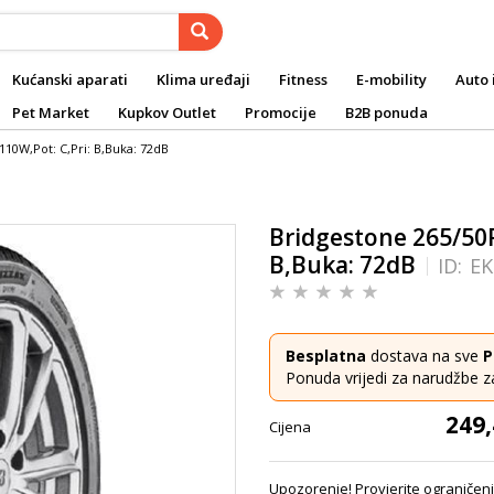
Kućanski aparati
Klima uređaji
Fitness
E-mobility
Auto 
Pet Market
Kupkov Outlet
Promocije
B2B ponuda
110W,Pot: C,Pri: B,Buka: 72dB
Bridgestone 265/50R1
B,Buka: 72dB
ID:
EK
Besplatna
dostava na sve
P
Ponuda vrijedi za narudžbe z
249,
Cijena
Upozorenje! Provjerite ograničenj