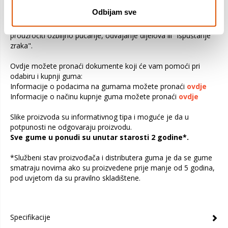
vozila. Preopterećivanjem vozila opterećuju se gume i ostali
Odbijam sve
važni dijelovi vozila. To može biti uzrok slabe upravljivosti,
povećane potrošnje goriva i kvara gume. Također može
prouzročiti ozbiljno pucanje, odvajanje dijelova ili "ispuštanje
zraka".
Ovdje možete pronaći dokumente koji će vam pomoći pri
odabiru i kupnji guma:
Informacije o podacima na gumama možete pronaći
ovdje
Informacije o načinu kupnje guma možete pronaći
ovdje
Slike proizvoda su informativnog tipa i moguće je da u
potpunosti ne odgovaraju proizvodu.
Sve gume u ponudi su unutar starosti 2 godine*.
*Službeni stav proizvođača i distributera guma je da se gume
smatraju novima ako su proizvedene prije manje od 5 godina,
pod uvjetom da su pravilno skladištene.
Specifikacije