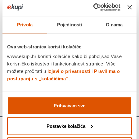
Platite gotovinom pri preuzimanju, Internet bankarstvom, karticama
jednokratno i na rate
Povrat robe moguć unutar 14 dana
Privola
Pojedinosti
O nama
DODAJTE U KOŠARICU
Ova web-stranica koristi kolačiće
www.ekupi.hr koristi kolačiće kako bi poboljšao Vaše
korisničko iskustvo i funkcionalnost stranice. Više
KUPITE ODMAH
možete pročitati u
Izjavi o privatnosti
i
Pravilima o
Usporedite proizvod
postupanju s „kolačićima“
.
Detalji proizvoda
Prihvaćam sve
Postavke kolačića
Upozorenje!
Provjerite ograničenja opterećenja u priručniku za vlasnika