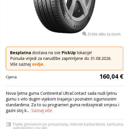
Držite sliku za zoom
Besplatna
dostava na sve
PickUp
lokacije!
Ponuda vrijedi za narudžbe zaprimljene do 31.08.2026.
Više saznaj
ovdje
.
160,04 €
Cijena
Nova ljetna guma Continental UltraContact sada nudi ljetnu
gumu s vrlo dugim vijekom trajanja i poznatim sigurnosnim
standardima. Za to su programeri guma redizajnirali smjesu i
gazni sloj k...
Saznaj više
Platite gotovinom pri preuzimanju, Internet bankarstvom, karticama
jednokratno i na rate