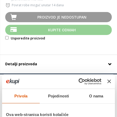
Povrat robe moguć unutar 14 dana
PROIZVOD JE NEDOSTUPAN
KUPITE ODMAH
Usporedite proizvod
Detalji proizvoda
Nova ljetna guma Continental UltraContact
sada nudi
ljetnu gumu s vrlo dugim vijekom trajanja i poznatim
sigurnosnim standardima. Za to su programeri guma
Privola
Pojedinosti
O nama
redizajnirali smjesu i gazni sloj kako bi kombinirali maksimalan
vijek trajanja sa karakteristikama sigurnog rukovanja, niskim
otporom kotrljanja i niskom emisijom buke....
Ova web-stranica koristi kolačiće