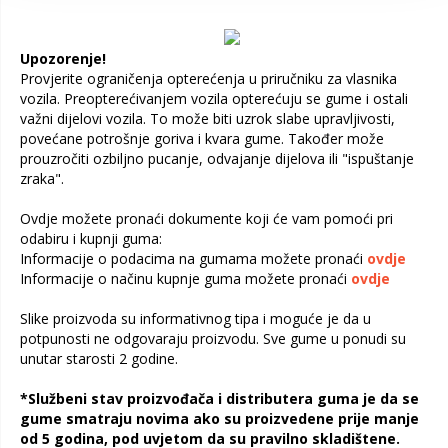
Upozorenje!
Provjerite ograničenja opterećenja u priručniku za vlasnika
vozila. Preopterećivanjem vozila opterećuju se gume i ostali
važni dijelovi vozila. To može biti uzrok slabe upravljivosti,
povećane potrošnje goriva i kvara gume. Također može
prouzročiti ozbiljno pucanje, odvajanje dijelova ili "ispuštanje
zraka".
Ovdje možete pronaći dokumente koji će vam pomoći pri
odabiru i kupnji guma:
Informacije o podacima na gumama možete pronaći
ovdje
Informacije o načinu kupnje guma možete pronaći
ovdje
Slike proizvoda su informativnog tipa i moguće je da u
potpunosti ne odgovaraju proizvodu. Sve gume u ponudi su
unutar starosti 2 godine.
*Službeni stav proizvođača i distributera guma je da se
gume smatraju novima ako su proizvedene prije manje
od 5 godina, pod uvjetom da su pravilno skladištene.