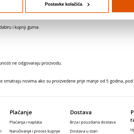
Postavke kolačića
ozila. Preopterećivanjem vozila opterećuju se gume i ostali važni dijel
ljno pucanje, odvajanje dijelova ili "ispuštanje zraka".
abiru i kupnji guma:
punosti ne odgovaraju proizvodu.
me smatraju novima ako su proizvedene prije manje od 5 godina, pod 
Plaćanje
Dostava
P
r
Plaćanja i naplata
Brza i pouzdana dostava
Iz
n
Naručivanje i proces kupnje
Dostava u stan