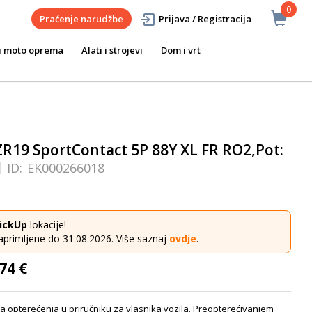
0
Praćenje narudžbe
Prijava / Registracija
i moto oprema
Alati i strojevi
Dom i vrt
R19 SportContact 5P 88Y XL FR RO2,Pot:
ID:
EK000266018
ickUp
lokacije!
aprimljene do 31.08.2026. Više saznaj
ovdje
.
74 €
a opterećenja u priručniku za vlasnika vozila. Preopterećivanjem