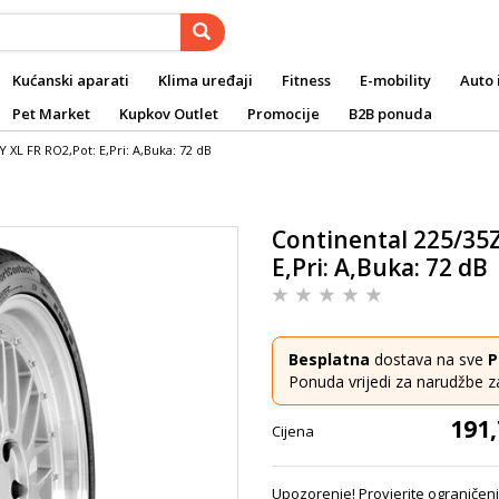
Kućanski aparati
Klima uređaji
Fitness
E-mobility
Auto 
Pet Market
Kupkov Outlet
Promocije
B2B ponuda
 XL FR RO2,Pot: E,Pri: A,Buka: 72 dB
Continental 225/35Z
E,Pri: A,Buka: 72 dB
Besplatna
dostava na sve
P
Ponuda vrijedi za narudžbe z
191,
Cijena
Upozorenje! Provjerite ograničenj