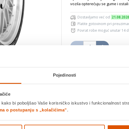
vozila opterećuju se gume i ostali 
Dostavljamo već od
21.08.202
Platite gotovinom pri preuziman
Povrat robe moguć unutar 14 
Povucite preko slike za zoom
DODA
Pojedinosti
K
Usporedite proizvod
ačiće
 kako bi poboljšao Vaše korisničko iskustvo i funkcionalnost str
ima o postupanju s „kolačićima“
.
Detalji proizvoda
Specifikacije
Ocjene