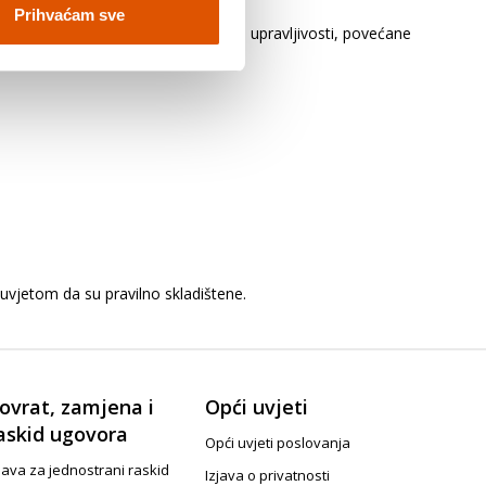
Prihvaćam sve
ovi vozila. To može biti uzrok slabe upravljivosti, povećane
uvjetom da su pravilno skladištene.
ovrat, zamjena i
Opći uvjeti
askid ugovora
Opći uvjeti poslovanja
java za jednostrani raskid
Izjava o privatnosti