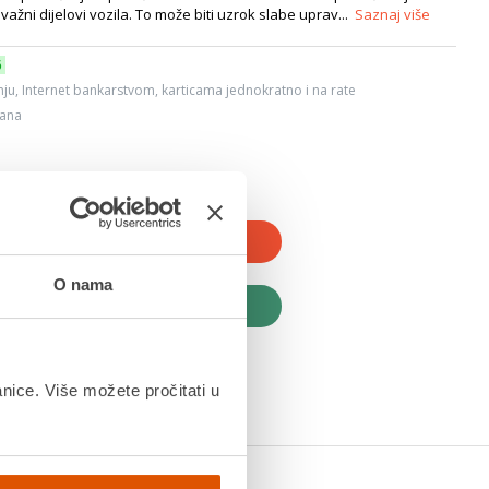
važni dijelovi vozila. To može biti uzrok slabe uprav...
Saznaj više
6
ju, Internet bankarstvom, karticama jednokratno i na rate
dana
JTE U KOŠARICU
O nama
UPITE ODMAH
anice. Više možete pročitati u