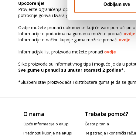
Upozorenje!
Odbijam sve
Provjerite ograničenja opterećenja u priručniku za vlasnika v
potrošnje goriva i kvara gume. Također može prouzročiti ozbi
Ovdje možete pronaći dokumente koji će vam pomoći pri od
Informacije o podacima na gumama možete pronaći
ovdje
Informacije o načinu kupnje guma možete pronaći
ovdje
Informacijski list proizvoda možete pronaći
ovdje
Slike proizvoda su informativnog tipa i moguće je da u pot
Sve gume u ponudi su unutar starosti 2 godine*.
*Službeni stav proizvođača i distributera guma je da se gu
O nama
Trebate pomoć?
Opće informacije o eKupi
Česta pitanja
Prednosti kupnje na eKupi
Registracija i korisnički raču