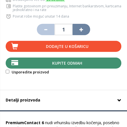
Platite gotovinom pri preuzimanju, Internet bankarstvom, karticama
jednokratno i na rate
Povrat robe moguć unutar 14 dana
DODAJTE U KOŠARICU
KUPITE ODMAH
Usporedite proizvod
Detalji proizvoda
PremiumContact 6
nudi vrhunsku izvedbu kočenja, posebno