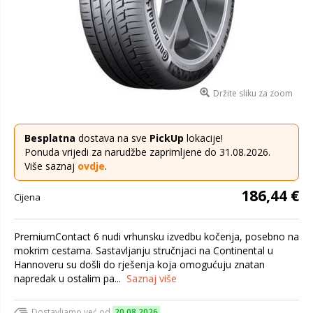
Držite sliku za zoom
Besplatna
dostava na sve
PickUp
lokacije!
Ponuda vrijedi za narudžbe zaprimljene do 31.08.2026.
Više saznaj
ovdje
.
186,44 €
Cijena
PremiumContact 6 nudi vrhunsku izvedbu kočenja, posebno na
mokrim cestama. Sastavljanju stručnjaci na Continental u
Hannoveru su došli do rješenja koja omogućuju znatan
napredak u ostalim pa...
Saznaj više
Dostavljamo već od
20.08.2026