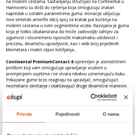
na mokrim cestama. Sastavljanju stručnjaci na Continental u
Hannoveru su došli do rješenja koja omogućuju znatan
napredak u ostalim parametrima guma. Inovacije uključuju
novi sintetski amorfni silicij spoj za kratak put kočenja na
mokrim cestama u svim segmentima vozila. Razvijana je guma
koja je toliko izbalansirana da može zadovoljiti zahtjev za
sigurnost i istovremeno isporučiti maksimalnu udobnost i
preciznu, dinamičnu upravljivost, kao i velik broj prijeđenih
kilometara i malen otpor kotrljanja...
Continental PremiumContact 6
opremljen je asimetričnim
profilom koji vam omogućuje upravljanje vozilom u
promjenjivim uvjetima i ne stvara nikakvu uznemirujuću buku .
Prikazane gume brzo reagiraju na upravljač, omogućujući
nesmetano skretanje i olakšavajući druge dinamične manevre.
S Continentalom PremiumContact 6 možete voziti dinamički
bez obzira na model automobila. Konstrukcija ramena gume
(bočni presjek), u kombinaciji s dezenom gaznoga sloja, daje
Privola
Pojedinosti
O nama
maksimalno prianjanje čak i pri velikim brzinama. Poput
prethodnih modela, prikazane gume imaju neusporediv put
kočenja na mokrim površinama.