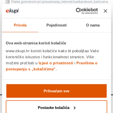
Platite gotovinom pri preuzimanju, Internet bankarstvom, karticama
jednokratno i na rate
Povrat robe moguć unutar 14 dana
Privola
Pojedinosti
O nama
DODAJTE U KOŠARICU
Ova web-stranica koristi kolačiće
www.ekupi.hr koristi kolačiće kako bi poboljšao Vaše
KUPITE ODMAH
korisničko iskustvo i funkcionalnost stranice. Više
Usporedite proizvod
možete pročitati u
Izjavi o privatnosti
i
Pravilima o
postupanju s „kolačićima“
.
Detalji proizvoda
Prihvaćam sve
Upozorenje!
Postavke kolačića
Provjerite ograničenja opterećenja u priručniku za vlasnika