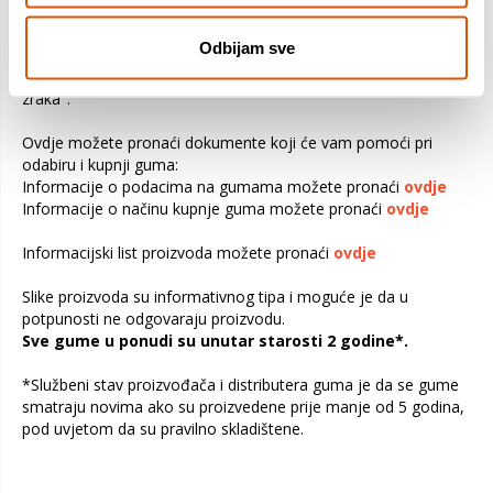
vozila. Preopterećivanjem vozila opterećuju se gume i ostali
važni dijelovi vozila. To može biti uzrok slabe upravljivosti,
Odbijam sve
povećane potrošnje goriva i kvara gume. Također može
prouzročiti ozbiljno pucanje, odvajanje dijelova ili "ispuštanje
zraka".
Ovdje možete pronaći dokumente koji će vam pomoći pri
odabiru i kupnji guma:
Informacije o podacima na gumama možete pronaći
ovdje
Informacije o načinu kupnje guma možete pronaći
ovdje
Informacijski list proizvoda možete pronaći
ovdje
Slike proizvoda su informativnog tipa i moguće je da u
potpunosti ne odgovaraju proizvodu.
Sve gume u ponudi su unutar starosti 2 godine*.
*Službeni stav proizvođača i distributera guma je da se gume
smatraju novima ako su proizvedene prije manje od 5 godina,
pod uvjetom da su pravilno skladištene.