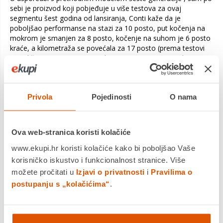
sebi je proizvod koji pobjeđuje u više testova za ovaj
segmentu šest godina od lansiranja, Conti kaže da je
poboljšao performanse na stazi za 10 posto, put kočenja na
mokrom je smanjen za 8 posto, kočenje na suhom je 6 posto
kraće, a kilometraža se povećala za 17 posto (prema testovi
na veličini 245/30 R20). Upravljanje i prianjanje na mokrom i
suhom također su značajno poboljšani, kaže Conti. Ocjena na
oznaci otpora kotrljanja C-razreda guma je također svrstava
među U-UHP gume najbolje ocijenjene premium marke u ovoj
Privola
Pojedinosti
O nama
metrici.
Continental SportContact 7
također je u prilagođavanju
različitim uvjetima na cesti: ne samo ravnoj i suhoj površini
Ova web-stranica koristi kolačiće
trkaće staze, već prije svega različitim uvjetima s kojima se
susrećemo na javnim cestama. SportContact 7 je sportska
www.ekupi.hr koristi kolačiće kako bi poboljšao Vaše
guma, a ne guma za stazu i ključno je biti svjestan razlika
korisničko iskustvo i funkcionalnost stranice. Više
između njih. Prvi bi trebao osigurati visoku razinu prianjanja
možete pročitati u
Izjavi o privatnosti
i
Pravilima o
kako na suhom tako i na mokrom asfaltu u relativno velikom
postupanju s „kolačićima“
.
temperaturnom rasponu od prvih metara, dok su gume za
staze dizajnirane da osiguraju visoke performanse u samo
jednim uvjetima iu vrlo uskom temperaturnom rasponu, a
većina često zahtijevaju ponovno zagrijavanje.