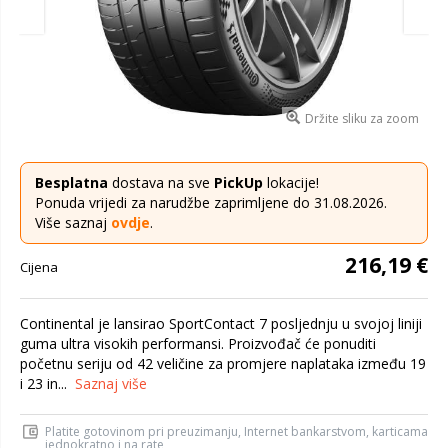
Držite sliku za zoom
Besplatna
dostava na sve
PickUp
lokacije!
Ponuda vrijedi za narudžbe zaprimljene do 31.08.2026.
Više saznaj
ovdje
.
216,19 €
Cijena
Continental je lansirao SportContact 7 posljednju u svojoj liniji
guma ultra visokih performansi. Proizvođač će ponuditi
početnu seriju od 42 veličine za promjere naplataka između 19
i 23 in...
Saznaj više
Platite gotovinom pri preuzimanju, Internet bankarstvom, karticama
jednokratno i na rate