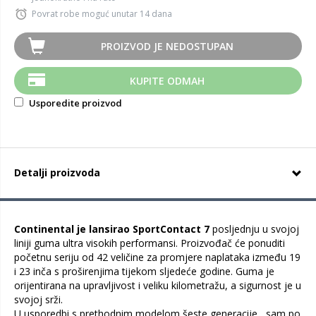
Povrat robe moguć unutar 14 dana
PROIZVOD JE NEDOSTUPAN
KUPITE ODMAH
Usporedite proizvod
Detalji proizvoda
Continental je lansirao SportContact 7
posljednju u svojoj
liniji guma ultra visokih performansi. Proizvođač će ponuditi
početnu seriju od 42 veličine za promjere naplataka između 19
i 23 inča s proširenjima tijekom sljedeće godine. Guma je
orijentirana na upravljivost i veliku kilometražu, a sigurnost je u
svojoj srži.
U usporedbi s prethodnim modelom šeste generacije , sam po