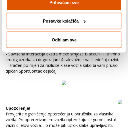
Prihvaćam sve
Svjesnost da uvijek možete vjerovati svojim gumama daje
vam samopouzdanje. Novi SportContac 7 osmišljen je da vam
pruži osjećaj samopouzdanja da znate da možete pomicati
Postavke kolačića
granice sve dalje i dalje, tako da jednostavno možete uživati ​​u
užitku u vožnji na najvišoj razini.
Odbijam sve
- Daje vam samopouzdanje sa sigurnim i stabilnim
ponašanjem u vožnji na mokrim i suhim površinama.
- Savršena interakcija ekstra meke smjese BlackChili i iznimno
krutog uzorka za dugotrajan užitak vožnje na sljedećoj razini.
- Izrađen po mjeri za različite klase vozila kako bi vam pružio
tipičan SportContac osjećaj.
Upozorenje!
Provjerite ograničenja opterećenja u priručniku za vlasnika
vozila. Preopterećivanjem vozila opterećuju se gume i ostali
važni dijelovi vozila. To može biti uzrok slabe upravljivosti,