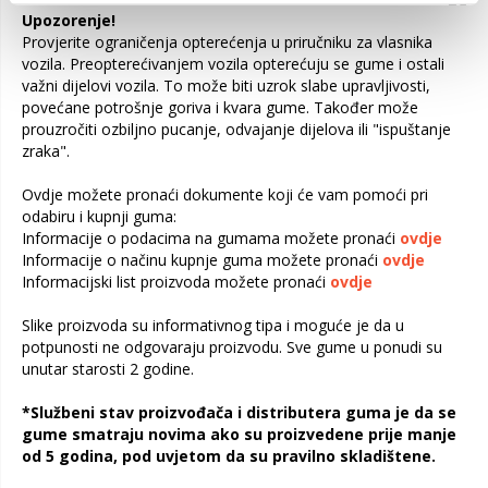
Upozorenje!
Provjerite ograničenja opterećenja u priručniku za vlasnika
vozila. Preopterećivanjem vozila opterećuju se gume i ostali
važni dijelovi vozila. To može biti uzrok slabe upravljivosti,
povećane potrošnje goriva i kvara gume. Također može
prouzročiti ozbiljno pucanje, odvajanje dijelova ili "ispuštanje
zraka".
Ovdje možete pronaći dokumente koji će vam pomoći pri
odabiru i kupnji guma:
Informacije o podacima na gumama možete pronaći
ovdje
Informacije o načinu kupnje guma možete pronaći
ovdje
Informacijski list proizvoda možete pronaći
ovdje
Slike proizvoda su informativnog tipa i moguće je da u
potpunosti ne odgovaraju proizvodu. Sve gume u ponudi su
unutar starosti 2 godine.
*Službeni stav proizvođača i distributera guma je da se
gume smatraju novima ako su proizvedene prije manje
od 5 godina, pod uvjetom da su pravilno skladištene.