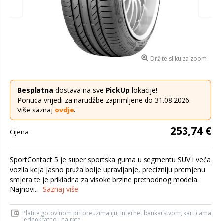
Držite sliku za zoom
Besplatna
dostava na sve
PickUp
lokacije!
Ponuda vrijedi za narudžbe zaprimljene do 31.08.2026.
Više saznaj
ovdje
.
253,74 €
Cijena
SportContact 5 je super sportska guma u segmentu SUV i veća
vozila koja jasno pruža bolje upravljanje, precizniju promjenu
smjera te je prikladna za visoke brzine prethodnog modela.
Najnovi...
Saznaj više
Platite gotovinom pri preuzimanju, Internet bankarstvom, karticama
jednokratno i na rate