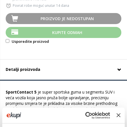
Povrat robe moguć unutar 14 dana
PROIZVOD JE NEDOSTUPAN
KUPITE ODMAH
Usporedite proizvod
Detalji proizvoda
SportContact 5
je super sportska guma u segmentu SUV i
veća vozila koja jasno pruža bolje upravljanje, precizniju
promjenu smjera te je prikladna za visoke brzine prethodnog
modela. Najnovija Black Chili tehnologija poboljšava prianjanje
guma na mokrom i suhom i smanjuje put kočenja.
Dizajn guma Marco-block omogućuje vozaču bolje prianjanje i