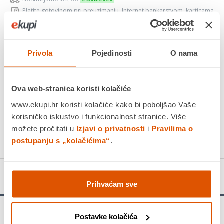
Platite gotovinom pri preuzimanju, Internet bankarstvom, karticama
jednokratno i na rate
Povrat robe moguć unutar 14 dana
Privola
Pojedinosti
O nama
DODAJTE U KOŠARICU
Ova web-stranica koristi kolačiće
www.ekupi.hr koristi kolačiće kako bi poboljšao Vaše
KUPITE ODMAH
korisničko iskustvo i funkcionalnost stranice. Više
Usporedite proizvod
možete pročitati u
Izjavi o privatnosti
i
Pravilima o
postupanju s „kolačićima“
.
Detalji proizvoda
Prihvaćam sve
Upozorenje!
Postavke kolačića