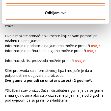
Provjerite ograničenja opterećenja u priručniku za vlasnika
vozila. Preopterećivanjem vozila opterećuju se gume i ostali
važni dijelovi vozila. To može biti uzrok slabe upravljivosti,
Odbijam sve
povećane potrošnje goriva i kvara gume. Također može
prouzročiti ozbiljno pucanje, odvajanje dijelova ili "ispuštanje
zraka".
Ovdje možete pronaći dokumente koji će vam pomoći pri
odabiru i kupnji guma:
Informacije o podacima na gumama možete pronaći
ovdje
Informacije o načinu kupnje guma možete pronaći
ovdje
Informacijski list proizvoda možete pronaći
ovdje
Slike proizvoda su informativnog tipa i moguće je da u
potpunosti ne odgovaraju proizvodu.
Sve gume u ponudi su unutar starosti 2 godine*.
*Službeni stav proizvođača i distributera guma je da se gume
smatraju novima ako su proizvedene prije manje od 5 godina,
pod uvjetom da su pravilno skladištene.