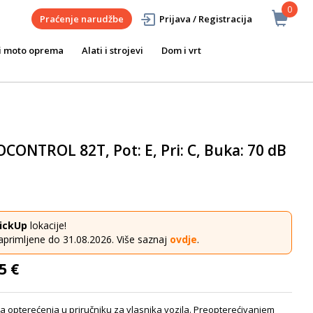
0
Praćenje narudžbe
Prijava / Registracija
i moto oprema
Alati i strojevi
Dom i vrt
CONTROL 82T, Pot: E, Pri: C, Buka: 70 dB
ickUp
lokacije!
aprimljene do 31.08.2026. Više saznaj
ovdje
.
5 €
a opterećenja u priručniku za vlasnika vozila. Preopterećivanjem