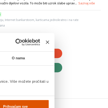
važni dijelovi vozila. To može biti uzrok slabe uprav...
Saznaj više
6
ju, Internet bankarstvom, karticama jednokratno i na rate
dana
JTE U KOŠARICU
O nama
UPITE ODMAH
anice. Više možete pročitati u
Prihvaćam sve