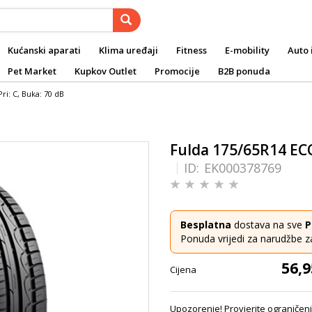
Kućanski aparati
Klima uređaji
Fitness
E-mobility
Auto 
Pet Market
Kupkov Outlet
Promocije
B2B ponuda
i: C, Buka: 70 dB
Fulda 175/65R14 ECO
ID:
EK000378769
Besplatna
dostava na sve
P
Ponuda vrijedi za narudžbe z
56,9
Cijena
Upozorenje! Provjerite ograničenj