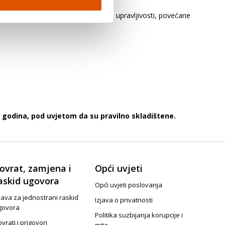
ovi vozila. To može biti uzrok slabe upravljivosti, povećane
 godina, pod uvjetom da su pravilno skladištene.
ovrat, zamjena i
Opći uvjeti
askid ugovora
Opći uvjeti poslovanja
java za jednostrani raskid
Izjava o privatnosti
govora
Politika suzbijanja korupcije i
vrati i prigovori