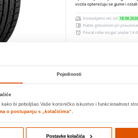
vozila opterećuju se gume i ostali 
Dostavljamo već od
18.08.202
Platite gotovinom pri preuziman
Povrat robe moguć unutar 14 
Povucite preko slike za zoom
DODA
Pojedinosti
K
ačiće
Usporedite proizvod
 kako bi poboljšao Vaše korisničko iskustvo i funkcionalnost str
ima o postupanju s „kolačićima“
.
Detalji proizvoda
Specifikacije
Ocjene
Postavke kolačića