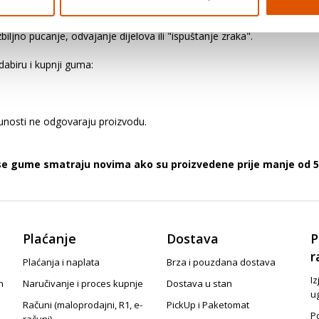
ozila. Preopterećivanjem vozila opterećuju se gume i ostali važni dijel
ljno pucanje, odvajanje dijelova ili "ispuštanje zraka".
abiru i kupnji guma:
punosti ne odgovaraju proizvodu.
 se gume smatraju novima ako su proizvedene prije manje od 5
Plaćanje
Dostava
P
r
Plaćanja i naplata
Brza i pouzdana dostava
Iz
n
Naručivanje i proces kupnje
Dostava u stan
u
Računi (maloprodajni, R1, e-
PickUp i Paketomat
Po