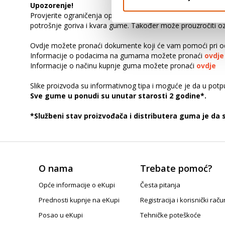
Upozorenje!
Provjerite ograničenja opterećenja u priručniku za vlasnika v
potrošnje goriva i kvara gume. Također može prouzročiti ozbi
Ovdje možete pronaći dokumente koji će vam pomoći pri od
Informacije o podacima na gumama možete pronaći
ovdje
Informacije o načinu kupnje guma možete pronaći
ovdje
Slike proizvoda su informativnog tipa i moguće je da u pot
Sve gume u ponudi su unutar starosti 2 godine*.
*Službeni stav proizvođača i distributera guma je da
O nama
Trebate pomoć?
Opće informacije o eKupi
Česta pitanja
Prednosti kupnje na eKupi
Registracija i korisnički raču
Posao u eKupi
Tehničke poteškoće