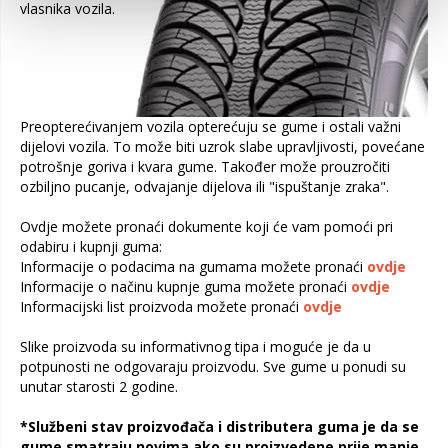
vlasnika vozila.
Preopterećivanjem vozila opterećuju se gume i ostali važni
dijelovi vozila. To može biti uzrok slabe upravljivosti, povećane
potrošnje goriva i kvara gume. Također može prouzročiti
ozbiljno pucanje, odvajanje dijelova ili "ispuštanje zraka".
Ovdje možete pronaći dokumente koji će vam pomoći pri
odabiru i kupnji guma:
Informacije o podacima na gumama možete pronaći
ovdje
Informacije o načinu kupnje guma možete pronaći
ovdje
Informacijski list proizvoda možete pronaći
ovdje
Slike proizvoda su informativnog tipa i moguće je da u
potpunosti ne odgovaraju proizvodu. Sve gume u ponudi su
unutar starosti 2 godine.
*Službeni stav proizvođača i distributera guma je da se
gume smatraju novima ako su proizvedene prije manje