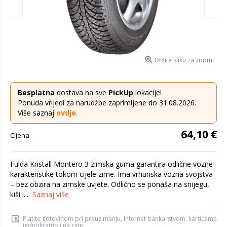
Držite sliku za zoom
Besplatna
dostava na sve
PickUp
lokacije!
Ponuda vrijedi za narudžbe zaprimljene do 31.08.2026.
Više saznaj
ovdje
.
64,10 €
Cijena
Fulda Kristall Montero 3 zimska guma garantira odlične vozne
karakteristike tokom cijele zime. Ima vrhunska vozna svojstva
– bez obzira na zimske uvjete. Odlično se ponaša na snijegu,
kiši i...
Saznaj više
Platite gotovinom pri preuzimanju, Internet bankarstvom, karticama
jednokratno i na rate