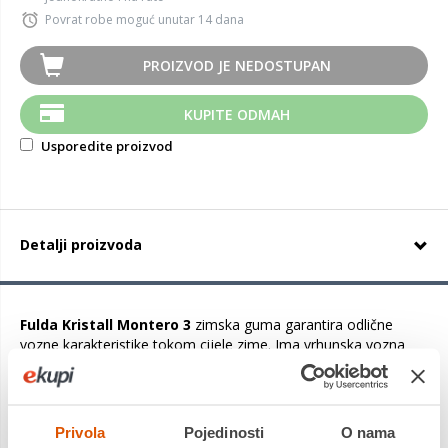
Povrat robe moguć unutar 14 dana
PROIZVOD JE NEDOSTUPAN
KUPITE ODMAH
Usporedite proizvod
Detalji proizvoda
Fulda Kristall Montero 3
zimska guma garantira odlične
vozne karakteristike tokom cijele zime. Ima vrhunska vozna
svojstva – bez obzira na zimske uvjete. Odlično se ponaša na
snijegu, kiši i ledu.
Tehnologija SnowCatcher jamči odlično prianjanje na snijegu.
Privola
Pojedinosti
O nama
Središnji kanali tvore isprepletenu mrežu u koju se hvata