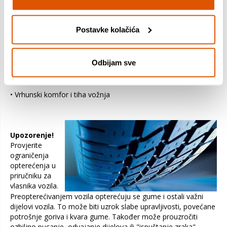
• Nova smjesa za zaštitu stopala pneumatika i manji otpor
kotrljanja – Manja potrošnja goriva
Postavke kolačića
• Neprekidni utori po obodu naplatka – Bolja kontrola nad
vozilom
Odbijam sve
• Pruža izvrsno prianjanje, smanjuje trenje i smanjuje otpor
kotrljanja
• Vrhunski komfor i tiha vožnja
Upozorenje!
Provjerite
ograničenja
opterećenja u
priručniku za
vlasnika vozila.
Preopterećivanjem vozila opterećuju se gume i ostali važni
dijelovi vozila. To može biti uzrok slabe upravljivosti, povećane
potrošnje goriva i kvara gume. Također može prouzročiti
ozbiljno pucanje, odvajanje dijelova ili "ispuštanje zraka".