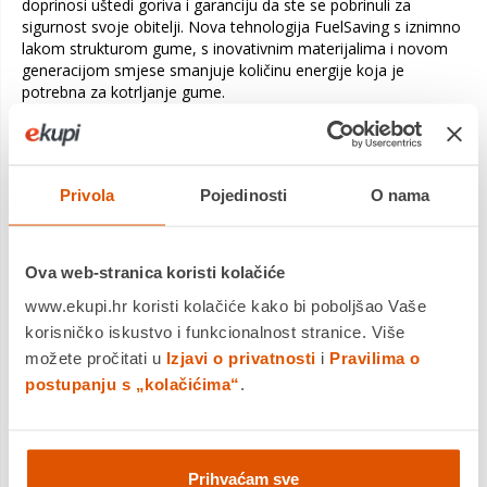
doprinosi uštedi goriva i garanciju da ste se pobrinuli za
sigurnost svoje obitelji. Nova tehnologija FuelSaving s iznimno
lakom strukturom gume, s inovativnim materijalima i novom
generacijom smjese smanjuje količinu energije koja je
potrebna za kotrljanje gume.
Goodyear EfficientGrip Performace 2
omogućava
izvanredno smanjenje potrošnje goriva čim se smanjuje
emisija CO2. Guma traje mnogo duže, tako da ćete dobiti više
Privola
Pojedinosti
O nama
prevoženih kilometara za isti novac. Uz sve to karakteristike
vožnje na mokroj podlozi su na visokom nivou u odnosu na
konkurente.
Ova web-stranica koristi kolačiće
www.ekupi.hr koristi kolačiće kako bi poboljšao Vaše
Značajke i prednosti:
korisničko iskustvo i funkcionalnost stranice. Više
možete pročitati u
Izjavi o privatnosti
i
Pravilima o
• Tehnologija Wear-Control Technology – Kraći put kočenja i
postupanju s „kolačićima“
.
ušteda goriva
• Tehnologija Active-Braking Technology – Kraći put kočenja
na mokrim i suhim cestama
Prihvaćam sve