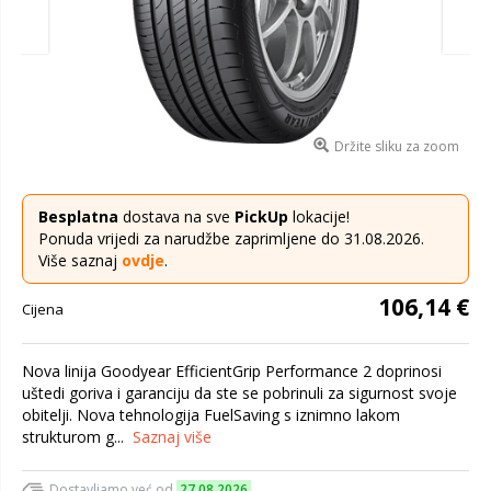
Držite sliku za zoom
Besplatna
dostava na sve
PickUp
lokacije!
Ponuda vrijedi za narudžbe zaprimljene do 31.08.2026.
Više saznaj
ovdje
.
106,14 €
Cijena
Nova linija Goodyear EfficientGrip Performance 2 doprinosi
uštedi goriva i garanciju da ste se pobrinuli za sigurnost svoje
obitelji. Nova tehnologija FuelSaving s iznimno lakom
strukturom g...
Saznaj više
Dostavljamo već od
27.08.2026