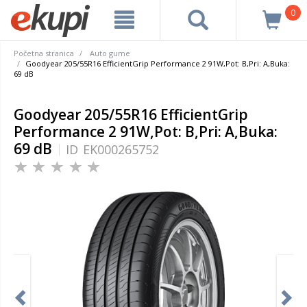
0
Početna stranica
Auto gume
Goodyear 205/55R16 EfficientGrip Performance 2 91W,Pot: B,Pri: A,Buka:
69 dB
Goodyear 205/55R16 EfficientGrip
Performance 2 91W,Pot: B,Pri: A,Buka:
69 dB
ID
EK000265752