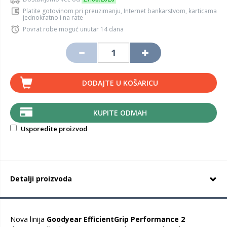
Platite gotovinom pri preuzimanju, Internet bankarstvom, karticama
jednokratno i na rate
Povrat robe moguć unutar 14 dana
DODAJTE U KOŠARICU
KUPITE ODMAH
Usporedite proizvod
Detalji proizvoda
Nova linija
Goodyear EfficientGrip Performance 2