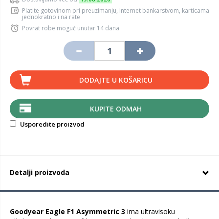
Platite gotovinom pri preuzimanju, Internet bankarstvom, karticama
jednokratno i na rate
Povrat robe moguć unutar 14 dana
DODAJTE U KOŠARICU
KUPITE ODMAH
Usporedite proizvod
Detalji proizvoda
Goodyear Eagle F1 Asymmetric 3
ima ultravisoku