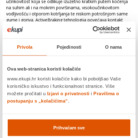
učinkovitost koja se odlikuje izuzetno kratkim putem kočenja
na suhim ali i na mokrim površinama, visokoučinkovitom
vodljivošću i otporom kotrljanja te niskom potrošnjom same
gume i goriva. ActiveBraking tehnologija povećava kontakt
gume i ceste tijekom kočenja. Eagle F1 Asymmetric 3
konstruirana je od posebne smjese koja poboljšava prianjanje,
a njena čvrste struktura povećava preciznost upravljanja.
Privola
Pojedinosti
O nama
Pojačana
tehnologija
gradnje
Ova web-stranica koristi kolačiće
Trajnost i
preciznost
www.ekupi.hr koristi kolačiće kako bi poboljšao Vaše
upravljanja je s
korisničko iskustvo i funkcionalnost stranice. Više
novom
možete pročitati u
Izjavi o privatnosti
i
Pravilima o
tehnologija
pojačana
postupanju s „kolačićima“
.
konstrukcija što
rezultira lakšom
i jačom gumom.
To znači da ćete imati koristi od niže potrošnje goriva,
Prihvaćam sve
smanjenog trošenja gaznoga sloja i lakšeg rukovanja u
zavojima.