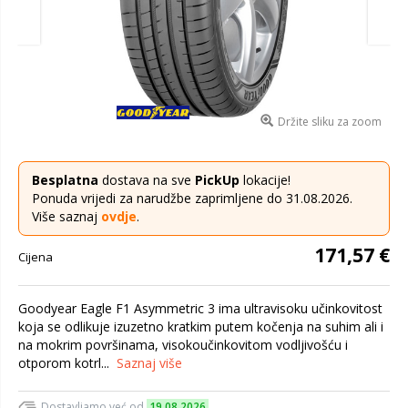
Držite sliku za zoom
Besplatna
dostava na sve
PickUp
lokacije!
Ponuda vrijedi za narudžbe zaprimljene do 31.08.2026.
Više saznaj
ovdje
.
171,57 €
Cijena
Goodyear Eagle F1 Asymmetric 3 ima ultravisoku učinkovitost
koja se odlikuje izuzetno kratkim putem kočenja na suhim ali i
na mokrim površinama, visokoučinkovitom vodljivošću i
otporom kotrl...
Saznaj više
Dostavljamo već od
19.08.2026