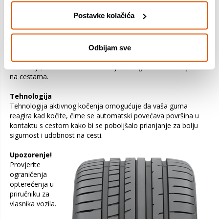
Postavke kolačića
Tehnologija Grip Booster
Poboljšano prianjanje Guma Eagle F1 Asymmetric 3
opremljena je novim Grip Booster spojem, koji je izrađen od
ljepljive smole kako bi se povećalo prianjanje vašeg vozila na
Odbijam sve
cestama. Ovaj dizajn osigurava najbolje iskustvo kočenja i
rukovanja, tako da se možete osjećati sigurni u svim uvjetima
na cestama.
Tehnologija
Tehnologija aktivnog kočenja omogućuje da vaša guma
reagira kad kočite, čime se automatski povećava površina u
kontaktu s cestom kako bi se poboljšalo prianjanje za bolju
sigurnost i udobnost na cesti.
Upozorenje!
Provjerite
ograničenja
opterećenja u
priručniku za
vlasnika vozila.