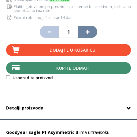
Platite gotovinom pri preuzimanju, Internet bankarstvom, karticama
jednokratno i na rate
Povrat robe moguć unutar 14 dana
DODAJTE U KOŠARICU
KUPITE ODMAH
Usporedite proizvod
Detalji proizvoda
Goodyear Eagle F1 Asymmetric 3
ima ultravisoku