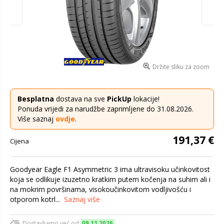
Držite sliku za zoom
Besplatna
dostava na sve
PickUp
lokacije!
Ponuda vrijedi za narudžbe zaprimljene do 31.08.2026.
Više saznaj
ovdje
.
191,37 €
Cijena
Goodyear Eagle F1 Asymmetric 3 ima ultravisoku učinkovitost
koja se odlikuje izuzetno kratkim putem kočenja na suhim ali i
na mokrim površinama, visokoučinkovitom vodljivošću i
otporom kotrl...
Saznaj više
Dostavljamo već od
09.11.2026