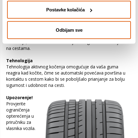
Postavke kolačića
Tehnologija Grip Booster
Poboljšano prianjanje Guma Eagle F1 Asymmetric 3
opremljena je novim Grip Booster spojem, koji je izrađen od
ljepljive smole kako bi se povećalo prianjanje vašeg vozila na
Odbijam sve
cestama. Ovaj dizajn osigurava najbolje iskustvo kočenja i
rukovanja, tako da se možete osjećati sigurni u svim uvjetima
na cestama.
Tehnologija
Tehnologija aktivnog kočenja omogućuje da vaša guma
reagira kad kočite, čime se automatski povećava površina u
kontaktu s cestom kako bi se poboljšalo prianjanje za bolju
sigurnost i udobnost na cesti.
Upozorenje!
Provjerite
ograničenja
opterećenja u
priručniku za
vlasnika vozila.