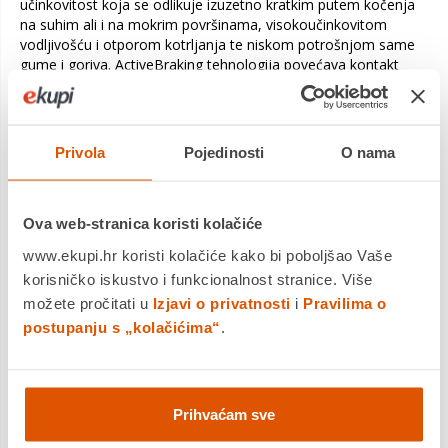
učinkovitost koja se odlikuje izuzetno kratkim putem kočenja
na suhim ali i na mokrim površinama, visokoučinkovitom
vodljivošću i otporom kotrljanja te niskom potrošnjom same
gume i goriva. ActiveBraking tehnologija povećava kontakt
gume i ceste tijekom kočenja. Eagle F1 Asymmetric 3
konstruirana je od posebne smjese koja poboljšava prianjanje,
a njena čvrste struktura povećava preciznost upravljanja.
Privola
Pojedinosti
O nama
Pojačana
tehnologija
gradnje
Ova web-stranica koristi kolačiće
Trajnost i
preciznost
www.ekupi.hr koristi kolačiće kako bi poboljšao Vaše
upravljanja je s
korisničko iskustvo i funkcionalnost stranice. Više
novom
možete pročitati u
Izjavi o privatnosti
i
Pravilima o
tehnologija
pojačana
postupanju s „kolačićima“
.
konstrukcija što
rezultira lakšom
i jačom gumom.
To znači da ćete imati koristi od niže potrošnje goriva,
Prihvaćam sve
smanjenog trošenja gaznoga sloja i lakšeg rukovanja u
zavojima.