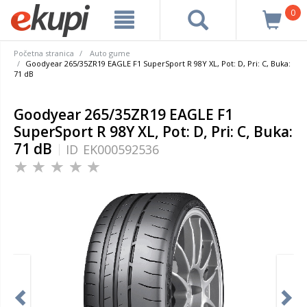
0
Početna stranica
Auto gume
Goodyear 265/35ZR19 EAGLE F1 SuperSport R 98Y XL, Pot: D, Pri: C, Buka:
71 dB
Goodyear 265/35ZR19 EAGLE F1
SuperSport R 98Y XL, Pot: D, Pri: C, Buka:
71 dB
ID
EK000592536