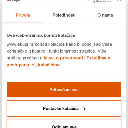
skretanja, pri kočenju i približavanja prekidu.
Eagle F1 Supersport temelji se na Goodyearovom trkaćem
Privola
Pojedinosti
O nama
iskustvu kako bi pružio vrhunsko prianjanje i upravljanje.
Odzivne promjene smjera osigurane su krutim rebrima
gaznoga sloja, dok masivni zatvoreni vanjski uzorak, korišten
Ova web-stranica koristi kolačiće
na ramenu gume, osigurava kontrolu tijekom prijenosa
opterećenja u zavojima.
www.ekupi.hr koristi kolačiće kako bi poboljšao Vaše
Izuzetno kruti dizajn bočne stijenke dodatno poboljšava
korisničko iskustvo i funkcionalnost stranice. Više
upravljivost bez nepotrebnog ugrožavanja udobnosti vožnje.
možete pročitati u
Izjavi o privatnosti
i
Pravilima o
postupanju s „kolačićima“
.
Značajke i prednosti:
• Vrhunska izdržljivost na suhom
Prihvaćam sve
• Vrhunsku preciznost upravljanja
Postavke kolačića
• Stabilnost u vožnji, čak i pri velikim brzinama
• Bolje skretanje
Odbijam sve