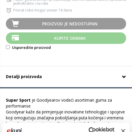
jednokratno i na rate
Povrat robe moguć unutar 14 dana
PROIZVOD JE NEDOSTUPAN
KUPITE ODMAH
Usporedite proizvod
Detalji proizvoda
Super Sport
je Goodyearov vodeći asortiman guma za
performanse
Goodyear kaže da primjenjuje inovativne tehnologije i spojeve
koji omogućuju značajna poboljšanja puta kočenja i vremena
kruga bez zanemarivanja više nematerijalnih elemenata
iskustva vožnje, kao što su povratne informacije tijekom