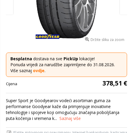
Držite sliku za zoom
Besplatna
dostava na sve
PickUp
lokacije!
Ponuda vrijedi za narudžbe zaprimljene do 31.08.2026.
Više saznaj
ovdje
.
378,51 €
Cijena
Super Sport je Goodyearov vodeći asortiman guma za
performanse Goodyear kaže da primjenjuje inovativne
tehnologije i spojeve koji omogućuju značajna poboljšanja
puta kočenja i vremena k...
Saznaj više
Platite gotovinom pri preuzimanju, Internet bankarstvom, karticama