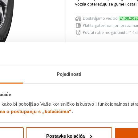
vozila opterećuju se gume i ostali 
Dostavljamo već od
21.08.202
Platite gotovinom pri preuziman
Povrat robe moguć unutar 14 
Povucite preko slike za zoom
DODA
Pojedinosti
K
ačiće
Usporedite proizvod
 kako bi poboljšao Vaše korisničko iskustvo i funkcionalnost str
ima o postupanju s „kolačićima“
.
Detalji proizvoda
Specifikacije
Ocjene
Postavke kolačića