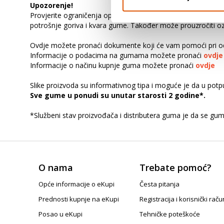
Upozorenje!
Provjerite ograničenja opterećenja u priručniku za vlasnika v
potrošnje goriva i kvara gume. Također može prouzročiti ozbi
Ovdje možete pronaći dokumente koji će vam pomoći pri od
Informacije o podacima na gumama možete pronaći
ovdje
Informacije o načinu kupnje guma možete pronaći
ovdje
Slike proizvoda su informativnog tipa i moguće je da u pot
Sve gume u ponudi su unutar starosti 2 godine*.
*Službeni stav proizvođača i distributera guma je da se gu
O nama
Trebate pomoć?
Opće informacije o eKupi
Česta pitanja
Prednosti kupnje na eKupi
Registracija i korisnički raču
Posao u eKupi
Tehničke poteškoće