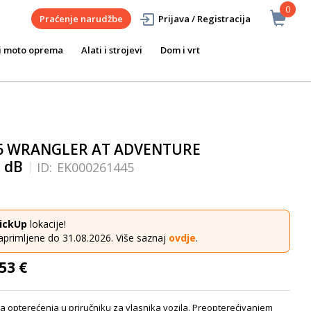
0
Praćenje narudžbe
Prijava / Registracija
i moto oprema
Alati i strojevi
Dom i vrt
16 WRANGLER AT ADVENTURE
: dB
ID:
EK000261445
ickUp
lokacije!
aprimljene do 31.08.2026. Više saznaj
ovdje
.
53 €
a opterećenja u priručniku za vlasnika vozila. Preopterećivanjem