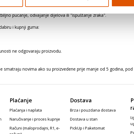
ozila. Preopterećivanjem vozila opterećuju se gume i ostali važni dijel
ljno pucanje, odvajanje dijelova ili "ispuštanje zraka".
abiru i kupnji guma:
punosti ne odgovaraju proizvodu.
me smatraju novima ako su proizvedene prije manje od 5 godina, pod 
Plaćanje
Dostava
P
r
Plaćanja i naplata
Brza i pouzdana dostava
Iz
n
Naručivanje i proces kupnje
Dostava u stan
u
Računi (maloprodajni, R1, e-
PickUp i Paketomat
Po