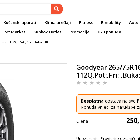
Kućanski aparati
Klima uređaji
Fitness
E-mobility
Auto 
Pet Market
Kupkov Outlet
Promocije
B2B ponuda
RE 112Q,Pot:,Pri: ,Buka: dB
Goodyear 265/75R
112Q,Pot:,Pri: ,Buka
Besplatna
dostava na sve
P
Ponuda vrijedi za narudžbe z
250,
Cijena
Upozorenje! Provjerite ograničenj