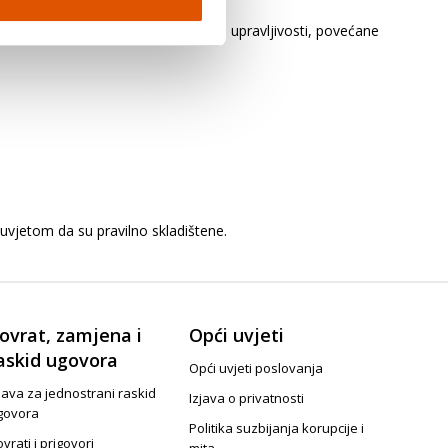
ovi vozila. To može biti uzrok slabe upravljivosti, povećane
uvjetom da su pravilno skladištene.
ovrat, zamjena i
Opći uvjeti
askid ugovora
Opći uvjeti poslovanja
java za jednostrani raskid
Izjava o privatnosti
govora
Politika suzbijanja korupcije i
vrati i prigovori