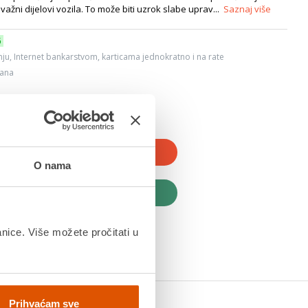
važni dijelovi vozila. To može biti uzrok slabe uprav...
Saznaj više
6
ju, Internet bankarstvom, karticama jednokratno i na rate
dana
JTE U KOŠARICU
O nama
UPITE ODMAH
anice. Više možete pročitati u
Prihvaćam sve