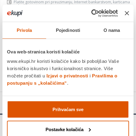
Platite gotovinom pri preuzimanju, Internet bankarstvom, karticama
jednokratno i na rate
Povrat robe moguć unutar 14 dana
Privola
Pojedinosti
O nama
DODAJTE U KOŠARICU
Ova web-stranica koristi kolačiće
www.ekupi.hr koristi kolačiće kako bi poboljšao Vaše
KUPITE ODMAH
korisničko iskustvo i funkcionalnost stranice. Više
Usporedite proizvod
možete pročitati u
Izjavi o privatnosti
i
Pravilima o
postupanju s „kolačićima“
.
Detalji proizvoda
Prihvaćam sve
Upozorenje!
Postavke kolačića
Provjerite ograničenja opterećenja u priručniku za vlasnika