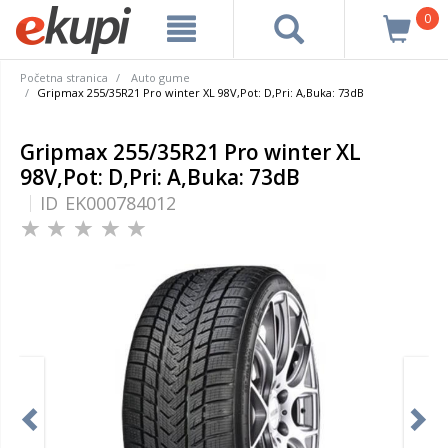
0
Početna stranica
Auto gume
Gripmax 255/35R21 Pro winter XL 98V,Pot: D,Pri: A,Buka: 73dB
Gripmax 255/35R21 Pro winter XL
98V,Pot: D,Pri: A,Buka: 73dB
ID
EK000784012