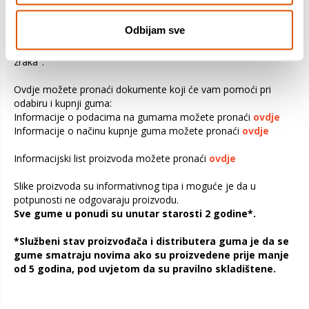
vozila. Preopterećivanjem vozila opterećuju se gume i ostali
važni dijelovi vozila. To može biti uzrok slabe upravljivosti,
Odbijam sve
povećane potrošnje goriva i kvara gume. Također može
prouzročiti ozbiljno pucanje, odvajanje dijelova ili "ispuštanje
zraka".
Ovdje možete pronaći dokumente koji će vam pomoći pri
odabiru i kupnji guma:
Informacije o podacima na gumama možete pronaći
ovdje
Informacije o načinu kupnje guma možete pronaći
ovdje
Informacijski list proizvoda možete pronaći
ovdje
Slike proizvoda su informativnog tipa i moguće je da u
potpunosti ne odgovaraju proizvodu.
Sve gume u ponudi su unutar starosti 2 godine*.
*Službeni stav proizvođača i distributera guma je da se
gume smatraju novima ako su proizvedene prije manje
od 5 godina, pod uvjetom da su pravilno skladištene.