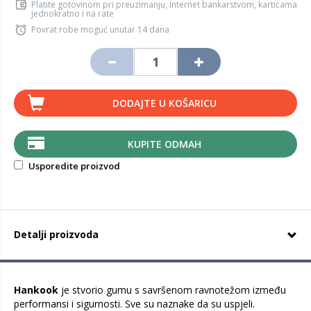
Platite gotovinom pri preuzimanju, Internet bankarstvom, karticama
jednokratno i na rate
Povrat robe moguć unutar 14 dana
DODAJTE U KOŠARICU
KUPITE ODMAH
Usporedite proizvod
Detalji proizvoda
Hankook
je stvorio gumu s savršenom ravnotežom između
performansi i sigurnosti. Sve su naznake da su uspjeli.