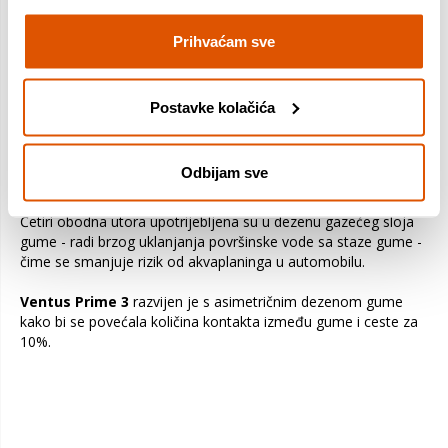
upravljanju na suhim i mokrim
podlogama
Prihvaćam sve
- Smanjen otpor kotrljanja
- Stabilan i ugodan pri velikim
Postavke kolačića
brzinama
Hankook Ventus Prime 3 K125
je vrhunska automobilska
Odbijam sve
guma, najnoviji član renomiranog Ventus asortimana.
Četiri obodna utora upotrijebljena su u dezenu gazećeg sloja
gume - radi brzog uklanjanja površinske vode sa staze gume -
čime se smanjuje rizik od akvaplaninga u automobilu.
Ventus Prime 3
razvijen je s asimetričnim dezenom gume
kako bi se povećala količina kontakta između gume i ceste za
10%.