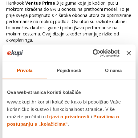
Hankook
Ventus Prime 3
je guma koja je kočioni put u
mokrom skraćena do 8% u odnosu na prethodni model. To je
prije svega postignuto s 4 široka obodna utora za optimizirane
performanse na mokroj podlozi. Ovi utori su različite dubine i
to povećava krutost gume i poboljšava performanse na
mokrim cestama. Ovaj dizajn također smanjuje rizike od
akvaplaninga.
Uz Hankook Ventus Prime 3 K125
korejski je proizvođač
odlučio povećati krutost jastučića i kontakt guma s cestom. To
znači da guma ima odličnu stabilnost i kratak put kočenja na
Privola
Pojedinosti
O nama
suhim cestama. Karakteristična značajka Hankook Ventus
Prime 3 K125 je njegov optimizirani profil. To omogućuje gumi
da postigne visoke performanse tijekom dinamične vožnje.
Važni elementi ovog modela guma su zatvoreno vanjsko rebro
Ova web-stranica koristi kolačiće
ili gazni sloj.
Ovi elementi kombiniraju se kako bi osigurali izvrsnu stabilnost,
www.ekupi.hr koristi kolačiće kako bi poboljšao Vaše
osobito pri velikim brzinama. Osim toga, dizajn gaznoga sloja
korisničko iskustvo i funkcionalnost stranice. Više
rebra osigurava bolju upravljivost i smanjuje otpor kotrljanja.
možete pročitati u
Izjavi o privatnosti
i
Pravilima o
postupanju s „kolačićima“
.
- Vrhunske performanse pri