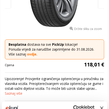
Držite sliku za zoom
Besplatna
dostava na sve
PickUp
lokacije!
Ponuda vrijedi za narudžbe zaprimljene do 31.08.2026.
Više saznaj
ovdje
.
118,01 €
Cijena
Upozorenje! Provjerite ograničenja opterećenja u priručniku za
vlasnika vozila. Preopterećivanjem vozila opterećuju se gume i
ostali važni dijelovi vozila. To može biti uzrok slabe uprav...
Saznaj više
Platite gotovinom pri preuzimanju, Internet bankarstvom, karticama
jednokratno i na rate