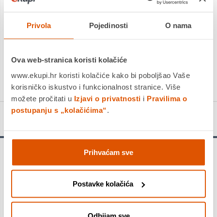
Povrat robe moguć unutar 14 dana
Privola
Pojedinosti
O nama
PROIZVOD JE NEDOSTUPAN
KUPITE ODMAH
Ova web-stranica koristi kolačiće
Usporedite proizvod
www.ekupi.hr koristi kolačiće kako bi poboljšao Vaše
korisničko iskustvo i funkcionalnost stranice. Više
možete pročitati u
Izjavi o privatnosti
i
Pravilima o
postupanju s „kolačićima“
.
Detalji proizvoda
Prihvaćam sve
Upozorenje!
Provjerite ograničenja opterećenja u priručniku za vlasnika
vozila. Preopterećivanjem vozila opterećuju se gume i ostali
Postavke kolačića
važni dijelovi vozila. To može biti uzrok slabe upravljivosti,
povećane potrošnje goriva i kvara gume. Također može
prouzročiti ozbiljno pucanje, odvajanje dijelova ili "ispuštanje
zraka".
Odbijam sve