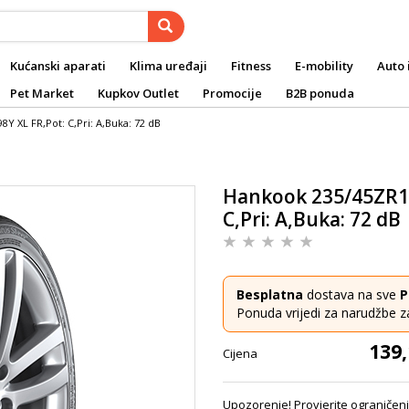
Kućanski aparati
Klima uređaji
Fitness
E-mobility
Auto 
Pet Market
Kupkov Outlet
Promocije
B2B ponuda
Y XL FR,Pot: C,Pri: A,Buka: 72 dB
Hankook 235/45ZR18
C,Pri: A,Buka: 72 dB
Besplatna
dostava na sve
P
Ponuda vrijedi za narudžbe z
139,
Cijena
Upozorenje! Provjerite ograničenj