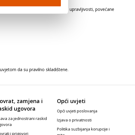
ovi vozila. To može biti uzrok slabe upravljivosti, povećane
uvjetom da su pravilno skladištene.
ovrat, zamjena i
Opći uvjeti
askid ugovora
Opći uvjeti poslovanja
java za jednostrani raskid
Izjava o privatnosti
govora
Politika suzbijanja korupcije i
vrati i prigovori