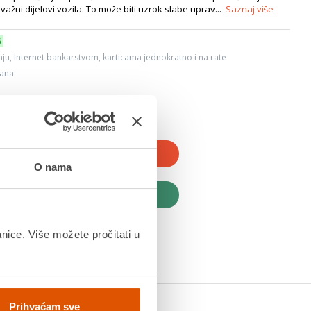
važni dijelovi vozila. To može biti uzrok slabe uprav...
Saznaj više
6
ju, Internet bankarstvom, karticama jednokratno i na rate
dana
JTE U KOŠARICU
O nama
UPITE ODMAH
anice. Više možete pročitati u
Prihvaćam sve