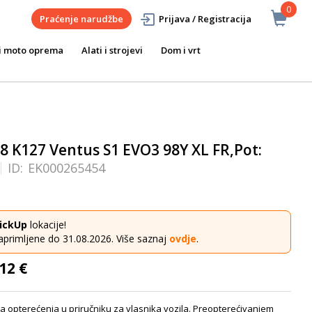
0
Praćenje narudžbe
Prijava / Registracija
i moto oprema
Alati i strojevi
Dom i vrt
 K127 Ventus S1 EVO3 98Y XL FR,Pot:
ID:
EK000265454
ickUp
lokacije!
aprimljene do 31.08.2026. Više saznaj
ovdje
.
12 €
a opterećenja u priručniku za vlasnika vozila. Preopterećivanjem