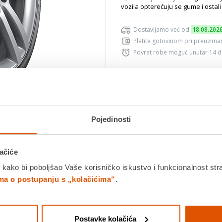
vozila opterećuju se gume i ostali 
Dostavljamo već od
18.08.202
Platite gotovinom pri preuziman
Povrat robe moguć unutar 14 
Povucite preko slike za zoom
DODA
Pojedinosti
K
ačiće
Usporedite proizvod
 kako bi poboljšao Vaše korisničko iskustvo i funkcionalnost str
ima o postupanju s „kolačićima“
.
Detalji proizvoda
Specifikacije
Ocjene
Postavke kolačića