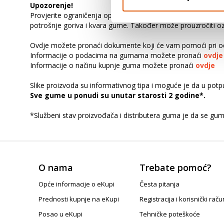
Upozorenje!
Provjerite ograničenja opterećenja u priručniku za vlasnika v
potrošnje goriva i kvara gume. Također može prouzročiti ozbi
Ovdje možete pronaći dokumente koji će vam pomoći pri od
Informacije o podacima na gumama možete pronaći
ovdje
Informacije o načinu kupnje guma možete pronaći
ovdje
Slike proizvoda su informativnog tipa i moguće je da u pot
Sve gume u ponudi su unutar starosti 2 godine*.
*Službeni stav proizvođača i distributera guma je da se gu
O nama
Trebate pomoć?
Opće informacije o eKupi
Česta pitanja
Prednosti kupnje na eKupi
Registracija i korisnički raču
Posao u eKupi
Tehničke poteškoće