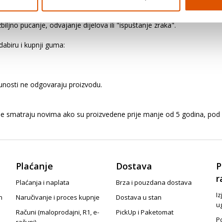
ozila. Preopterećivanjem vozila opterećuju se gume i ostali važni dijel
ljno pucanje, odvajanje dijelova ili "ispuštanje zraka".
abiru i kupnji guma:
punosti ne odgovaraju proizvodu.
me smatraju novima ako su proizvedene prije manje od 5 godina, pod 
Plaćanje
Dostava
P
r
Plaćanja i naplata
Brza i pouzdana dostava
Iz
n
Naručivanje i proces kupnje
Dostava u stan
u
Računi (maloprodajni, R1, e-
PickUp i Paketomat
Po