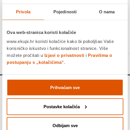
Privola
PROIZVOD JE NEDOSTUPAN
Pojedinosti
O nama
KUPITE ODMAH
Ova web-stranica koristi kolačiće
Usporedite proizvod
www.ekupi.hr koristi kolačiće kako bi poboljšao Vaše
korisničko iskustvo i funkcionalnost stranice. Više
možete pročitati u
Izjavi o privatnosti
i
Pravilima o
postupanju s „kolačićima“
.
Detalji proizvoda
Upozorenje!
Prihvaćam sve
Provjerite ograničenja opterećenja u priručniku za vlasnika
vozila. Preopterećivanjem vozila opterećuju se gume i ostali
važni dijelovi vozila. To može biti uzrok slabe upravljivosti,
Postavke kolačića
povećane potrošnje goriva i kvara gume. Također može
prouzročiti ozbiljno pucanje, odvajanje dijelova ili "ispuštanje
zraka".
Odbijam sve