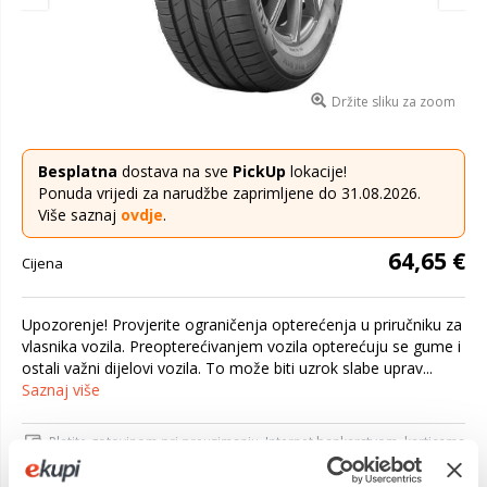
Držite sliku za zoom
Besplatna
dostava na sve
PickUp
lokacije!
Ponuda vrijedi za narudžbe zaprimljene do 31.08.2026.
Više saznaj
ovdje
.
64,65 €
Cijena
Upozorenje! Provjerite ograničenja opterećenja u priručniku za
vlasnika vozila. Preopterećivanjem vozila opterećuju se gume i
ostali važni dijelovi vozila. To može biti uzrok slabe uprav...
Saznaj više
Platite gotovinom pri preuzimanju, Internet bankarstvom, karticama
jednokratno i na rate
Povrat robe moguć unutar 14 dana