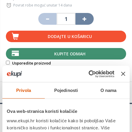
Povrat robe moguć unutar 14 dana
DODAJTE U KOŠARICU
KUPITE ODMAH
Usporedite proizvod
Privola
Pojedinosti
O nama
Detalji proizvoda
Ova web-stranica koristi kolačiće
Michelin Alpin 7
je zimska guma najnovije generacije
www.ekupi.hr koristi kolačiće kako bi poboljšao Vaše
Michelina u zimskom segmentu koja nasljeđuje prijašnji
odlikovani model. Vozite samopouzdano tijekom zime s
korisničko iskustvo i funkcionalnost stranice. Više