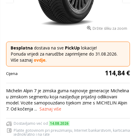
Držite sliku za zoom
Besplatna
dostava na sve
PickUp
lokacije!
Ponuda vrijedi za narudžbe zaprimljene do 31.08.2026.
Više saznaj
ovdje
.
114,84 €
Cijena
Michelin Alpin 7 je zimska guma najnovije generacije Michelina
u zimskom segmentu koja nasljeđuje prijašnji odlikovani
model. Vozite samopouzdano tijekom zime s MICHELIN Alpin
7. Od kočenja ...
Saznaj više
Dostavljamo već od
14.08.2026
Platite gotovinom pri preuzimanju, Internet bankarstvom, karticama
jednokratno i na rate