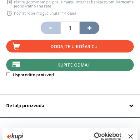
Platite gotovinom pri preuzimanju, Internet bankarstvom, karticama
jednokratno i na rate
Povrat robe moguć unutar 14 dana
DODAJTE U KOŠARICU
KUPITE ODMAH
Usporedite proizvod
Detalji proizvoda
Michelin Pilot Sport 4
je ljetna guma sportskih performansi
koja ima mnogih prednosti. Guma je stabilna u zavojima, a