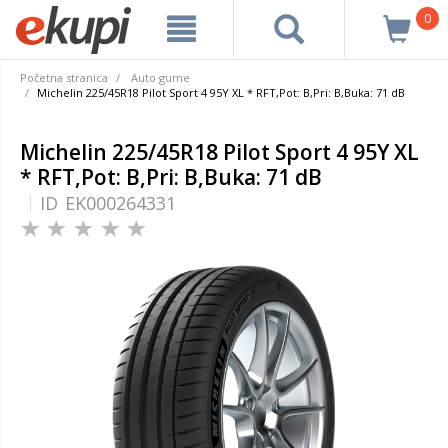
0
Početna stranica
Auto gume
Michelin 225/45R18 Pilot Sport 4 95Y XL * RFT,Pot: B,Pri: B,Buka: 71 dB
Michelin 225/45R18 Pilot Sport 4 95Y XL
* RFT,Pot: B,Pri: B,Buka: 71 dB
ID
EK000264331