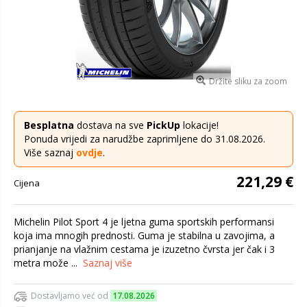
Držite sliku za zoom
Besplatna
dostava na sve
PickUp
lokacije!
Ponuda vrijedi za narudžbe zaprimljene do 31.08.2026.
Više saznaj
ovdje
.
221,29 €
Cijena
Michelin Pilot Sport 4 je ljetna guma sportskih performansi
koja ima mnogih prednosti. Guma je stabilna u zavojima, a
prianjanje na vlažnim cestama je izuzetno čvrsta jer čak i 3
metra može ...
Saznaj više
Dostavljamo već od
17.08.2026