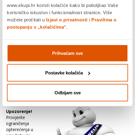
čak i kada se nosi. Njezina nova skulptura pruža + 22%
www.ekupi.hr koristi kolačiće kako bi poboljšao Vaše
prostora za evakuaciju više vode.
korisničko iskustvo i funkcionalnost stranice. Više
možete pročitati u
Izjavi o privatnosti
i
Pravilima o
postupanju s „kolačićima“
.
Gumeni spoj visoke performanse najnovije generacije
Prihvaćam sve
zahvaljujući najnovijoj generaciji gumenih spojeva visokih
performansi,
MICHELIN Primacy 4
je u mogućnosti pružiti
izvrsne performanse kočenja na mokroj cesti, kada je nova,
čak i kada se nose, bez ugrožavanja dugovječnosti guma.
Postavke kolačića
Odbijam sve
Upozorenje!
Provjerite
ograničenja
opterećenja u