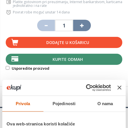
Platite gotovinom pri preuzimanju, Internet bankarstvom, karticama
jednokratno i na rate
Povrat robe moguć unutar 14 dana
DODAJTE U KOŠARICU
KUPITE ODMAH
Usporedite proizvod
Detalji proizvoda
Privola
Pojedinosti
O nama
Zahvaljujući dizajnu novog dizajna orijentiranom na sigurnost,
Ova web-stranica koristi kolačiće
MICHELIN Primacy 4 održava visoku razinu prozračivanja vode