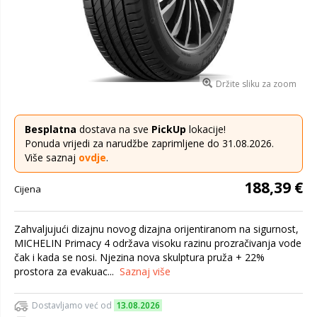
Držite sliku za zoom
Besplatna
dostava na sve
PickUp
lokacije!
Ponuda vrijedi za narudžbe zaprimljene do 31.08.2026.
Više saznaj
ovdje
.
188,39 €
Cijena
Zahvaljujući dizajnu novog dizajna orijentiranom na sigurnost,
MICHELIN Primacy 4 održava visoku razinu prozračivanja vode
čak i kada se nosi. Njezina nova skulptura pruža + 22%
prostora za evakuac...
Saznaj više
Dostavljamo već od
13.08.2026