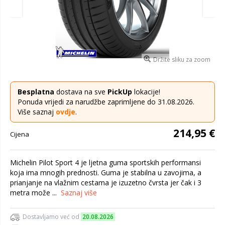
Držite sliku za zoom
Besplatna
dostava na sve
PickUp
lokacije!
Ponuda vrijedi za narudžbe zaprimljene do 31.08.2026.
Više saznaj
ovdje
.
214,95 €
Cijena
Michelin Pilot Sport 4 je ljetna guma sportskih performansi
koja ima mnogih prednosti. Guma je stabilna u zavojima, a
prianjanje na vlažnim cestama je izuzetno čvrsta jer čak i 3
metra može ...
Saznaj više
Dostavljamo već od
20.08.2026