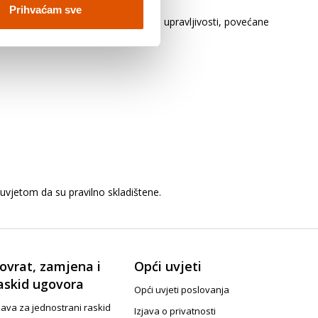
Prihvaćam sve
ovi vozila. To može biti uzrok slabe upravljivosti, povećane
uvjetom da su pravilno skladištene.
ovrat, zamjena i
Opći uvjeti
askid ugovora
Opći uvjeti poslovanja
java za jednostrani raskid
Izjava o privatnosti