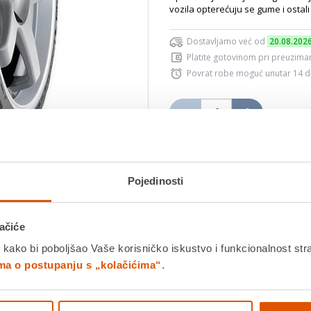
vozila opterećuju se gume i ostali 
Dostavljamo već od
20.08.202
Platite gotovinom pri preuziman
Povrat robe moguć unutar 14 
Povucite preko slike za zoom
DODA
Pojedinosti
K
Usporedite proizvod
ačiće
 kako bi poboljšao Vaše korisničko iskustvo i funkcionalnost str
ima o postupanju s „kolačićima“
.
Detalji proizvoda
Specifikacije
Ocjene