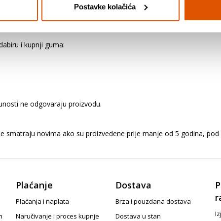
Postavke kolačića
ozila. Preopterećivanjem vozila opterećuju se gume i ostali važni dijel
ljno pucanje, odvajanje dijelova ili "ispuštanje zraka".
abiru i kupnji guma:
punosti ne odgovaraju proizvodu.
me smatraju novima ako su proizvedene prije manje od 5 godina, pod 
Plaćanje
Dostava
P
r
Plaćanja i naplata
Brza i pouzdana dostava
Iz
n
Naručivanje i proces kupnje
Dostava u stan