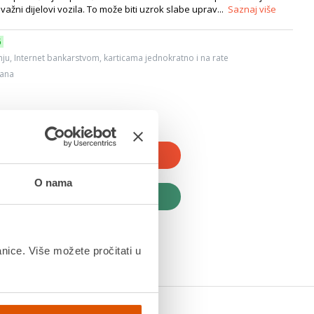
važni dijelovi vozila. To može biti uzrok slabe uprav...
Saznaj više
6
ju, Internet bankarstvom, karticama jednokratno i na rate
dana
JTE U KOŠARICU
O nama
UPITE ODMAH
anice. Više možete pročitati u