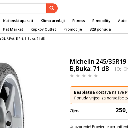
Kućanski aparati
Klima uređaji
Fitness
E-mobility
Auto 
Pet Market
Kupkov Outlet
Promocije
B2B ponuda
L *,Pot: E,Pri: B,Buka: 71 dB
Michelin 245/35R19 
B,Buka: 71 dB
ID:
E
Besplatna
dostava na sve
P
Ponuda vrijedi za narudžbe z
250,
Cijena
Upozorenje! Provjerite ograničenj