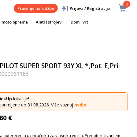
0
Praćenje narudžbe
Prijava / Registracija
i moto oprema
Alati i strojevi
Dom i vrt
PILOT SUPER SPORT 93Y XL *,Pot: E,Pri:
K000261183
ickUp
lokacije!
aprimljene do 31.08.2026. Više saznaj
ovdje
.
80 €
a opterećenja u priručniku za vlasnika vozila. Preopterećivanjem