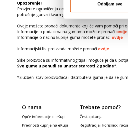
Upozorenje!
Odbijam sve
Provjerite ograničenja opterećenja u priručniku za vlasnika v
potrošnje goriva i kvara gume. Također može prouzročiti ozbi
Ovdje možete pronaći dokumente koji će vam pomoći pri od
Informacije o podacima na gumama možete pronaći
ovdje
Informacije o načinu kupnje guma možete pronaći
ovdje
Informacijski list proizvoda možete pronaći
ovdje
Slike proizvoda su informativnog tipa i moguće je da u pot
Sve gume u ponudi su unutar starosti 2 godine*.
*Službeni stav proizvođača i distributera guma je da se gu
O nama
Trebate pomoć?
Opće informacije o eKupi
Česta pitanja
Prednosti kupnje na eKupi
Registracija i korisnički raču