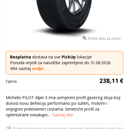
Držite sliku za zoom
Besplatna
dostava na sve
PickUp
lokacije!
Ponuda vrijedi za narudžbe zaprimljene do 31.08.2026.
Više saznaj
ovdje
.
238,11 €
Cijena
Michelin PILOT Alpin 5 ima usmjereni profil gazećeg sloja koji
donosi novu definiciju performansi po suhim, mokrim i
snijegom prekrivenim cestama. Simetrični profil za
optimizirane sveukupn...
Saznaj više
Platite gotovinom pri preuzimanju, Internet bankarstvom, karticama