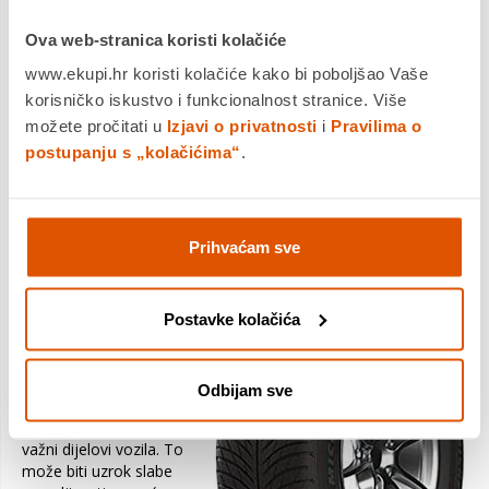
Najnovija generacija smjese gazećeg sloja za bolje
Ova web-stranica koristi kolačiće
držanje mokrih, suhih i snijegom prekrivenih cesta
www.ekupi.hr koristi kolačiće kako bi poboljšao Vaše
Inovativna formula s novim funkcionalnim polimerom koja
performanse držanja mokrih, suhih i snijegom prekrivenih
korisničko iskustvo i funkcionalnost stranice. Više
cesta odašilje na novu razinu. Pneumatici
MICHELIN PILOT
možete pročitati u
Izjavi o privatnosti
i
Pravilima o
Alpin 5
imaju novi profil gazećeg sloja koji jamči izvrsnu
postupanju s „kolačićima“
.
trakciju po snijegu, otporniji su na akvaplaning i jamče veću
preciznost pri upravljanju. Pneumatici PILOT Alpin 5 imaju
lamele po cijeloj dubini gazećeg sloja za bolje očuvanje
performansi u zimskim uvjetima tijekom čitavog životnog
Prihvaćam sve
vijeka pneumatika.
Upozorenje!
Postavke kolačića
Provjerite ograničenja
opterećenja u priručniku za
vlasnika vozila.
Odbijam sve
Preopterećivanjem vozila
opterećuju se gume i ostali
važni dijelovi vozila. To
može biti uzrok slabe