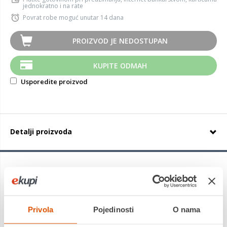
jednokratno i na rate
Povrat robe moguć unutar 14 dana
PROIZVOD JE NEDOSTUPAN
KUPITE ODMAH
Usporedite proizvod
Detalji proizvoda
Michelin PILOT Alpin 5
ima usmjereni profil gazećeg sloja
koji donosi novu definiciju performansi po suhim, mokrim i
snijegom prekrivenim cestama. Simetrični profil za
optimizirane sveukupne performanse po suhim, mokrim i
Privola
Pojedinosti
O nama
snijegom prekrivenim cestama, sa središnjim utorom za veću
otpornost na akvaplaning.