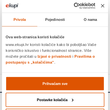
Platite gotovinom pri preuzimanju, Internet bankarstvom, karticama
jednokratno i na rate
Povrat robe moguć unutar 14 dana
Privola
Pojedinosti
O nama
DODAJTE U KOŠARICU
Ova web-stranica koristi kolačiće
www.ekupi.hr koristi kolačiće kako bi poboljšao Vaše
korisničko iskustvo i funkcionalnost stranice. Više
KUPITE ODMAH
možete pročitati u
Izjavi o privatnosti
i
Pravilima o
Usporedite proizvod
postupanju s „kolačićima“
.
Detalji proizvoda
Prihvaćam sve
Postavke kolačića
Upozorenje!
Provjerite ograničenja opterećenja u priručniku za vlasnika