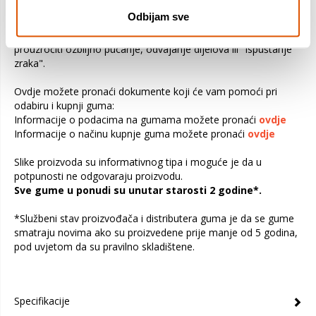
vozila. Preopterećivanjem vozila opterećuju se gume i ostali
Odbijam sve
važni dijelovi vozila. To može biti uzrok slabe upravljivosti,
povećane potrošnje goriva i kvara gume. Također može
prouzročiti ozbiljno pucanje, odvajanje dijelova ili "ispuštanje
zraka".
Ovdje možete pronaći dokumente koji će vam pomoći pri
odabiru i kupnji guma:
Informacije o podacima na gumama možete pronaći
ovdje
Informacije o načinu kupnje guma možete pronaći
ovdje
Slike proizvoda su informativnog tipa i moguće je da u
potpunosti ne odgovaraju proizvodu.
Sve gume u ponudi su unutar starosti 2 godine*.
*Službeni stav proizvođača i distributera guma je da se gume
smatraju novima ako su proizvedene prije manje od 5 godina,
pod uvjetom da su pravilno skladištene.
Specifikacije