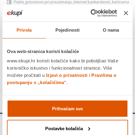
Platite gotovinom pri preuzimanju, Internet bankarstvom, karticama
jednokratno i na rate
Povrat robe moguć unutar 14 dana
Privola
Pojedinosti
O nama
DODAJTE U KOŠARICU
Ova web-stranica koristi kolačiće
www.ekupi.hr koristi kolačiće kako bi poboljšao Vaše
KUPITE ODMAH
korisničko iskustvo i funkcionalnost stranice. Više
Usporedite proizvod
možete pročitati u
Izjavi o privatnosti
i
Pravilima o
postupanju s „kolačićima“
.
Detalji proizvoda
Prihvaćam sve
Upozorenje!
Postavke kolačića
Provjerite ograničenja opterećenja u priručniku za vlasnika