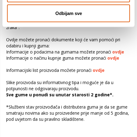
vozila. Preopterećivanjem vozila opterećuju se gume i ostali
važni dijelovi vozila. To može biti uzrok slabe upravljivosti,
Odbijam sve
povećane potrošnje goriva i kvara gume. Također može
prouzročiti ozbiljno pucanje, odvajanje dijelova ili "ispuštanje
zraka".
Ovdje možete pronaći dokumente koji će vam pomoći pri
odabiru i kupnji guma:
Informacije o podacima na gumama možete pronaći
ovdje
Informacije o načinu kupnje guma možete pronaći
ovdje
Informacijski list proizvoda možete pronaći
ovdje
Slike proizvoda su informativnog tipa i moguće je da u
potpunosti ne odgovaraju proizvodu.
Sve gume u ponudi su unutar starosti 2 godine*.
*Službeni stav proizvođača i distributera guma je da se gume
smatraju novima ako su proizvedene prije manje od 5 godina,
pod uvjetom da su pravilno skladištene.