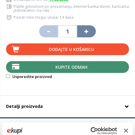
Platite gotovinom pri preuzimanju, Internet bankarstvom, karticama
jednokratno i na rate
Povrat robe moguć unutar 14 dana
DODAJTE U KOŠARICU
KUPITE ODMAH
Usporedite proizvod
Detalji proizvoda
Michelin Pilot Sport 4
je ljetna guma sportskih performansi