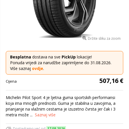
Držite sliku za zoom
Besplatna
dostava na sve
PickUp
lokacije!
Ponuda vrijedi za narudžbe zaprimljene do 31.08.2026.
Više saznaj
ovdje
.
507,16 €
Cijena
Michelin Pilot Sport 4 je ljetna guma sportskih performansi
koja ima mnogih prednosti. Guma je stabilna u zavojima, a
prianjanje na vlažnim cestama je izuzetno čvrsta jer čak i 3
metra može ...
Saznaj više
Dostavljamo već od
17.08.2026