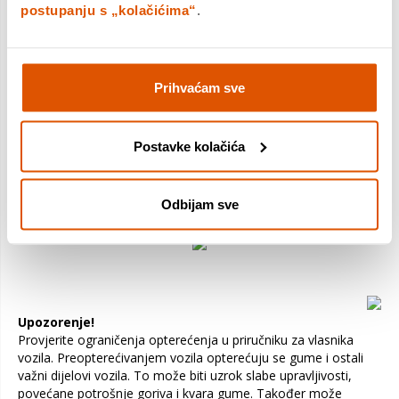
postupanju s „kolačićima“
.
Ova nova guma nastala je zahvaljujući najnaprednijim
virtualnim razvojnim sustavima, koji su omogućili Pirellijevim
inženjerima da rade na dizajnu i profilu gaznoga sloja,
optimizirajući otisak. To je rezultiralo ravnomjernim kontaktom
Prihvaćam sve
s ujednačenim pritiskom, čime se smanjuje put kočenja i
poboljšava kontrola i preciznost vožnje. Svi ovi aspekti, kao i
upotreba specifičnih polimera u smjesi, povećavaju
Postavke kolačića
performanse na mokrom, kao i produžuju vijek trajanja guma.
Powergy je izvrstan u raspršivanju vode, opet zahvaljujući
dizajnu gaznoga sloja sa svojim uzdužnim žljebovima i kutnim
Odbijam sve
kanalima, što doprinosi sigurnosti na mokrom..
Upozorenje!
Provjerite ograničenja opterećenja u priručniku za vlasnika
vozila. Preopterećivanjem vozila opterećuju se gume i ostali
važni dijelovi vozila. To može biti uzrok slabe upravljivosti,
povećane potrošnje goriva i kvara gume. Također može