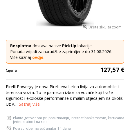
Držite sliku za zoom
Besplatna
dostava na sve
PickUp
lokacije!
Ponuda vrijedi za narudžbe zaprimljene do 31.08.2026.
Više saznaj
ovdje
.
127,57 €
Cijena
Pirelli Powergy je nova Pirellijeva ljetna linija za automobile i
terenska vozila. To je pametan izbor za vozače koji traže
sigurnost i ekološke performanse s malim utjecajem na okoliš.
Uz v...
Saznaj više
Platite gotovinom pri preuzimanju, Internet bankarstvom, karticama
jednokratno i na rate
Povrat robe moguć unutar 14 dana