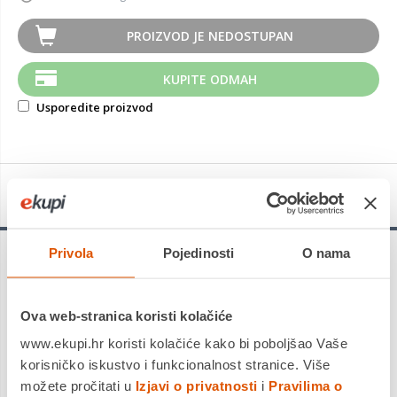
PROIZVOD JE NEDOSTUPAN
KUPITE ODMAH
Usporedite proizvod
Detalji proizvoda
Privola
Pojedinosti
O nama
Pirelli Powergy
je nova Pirellijeva ljetna linija za automobile i
terenska vozila. To je pametan izbor za vozače koji traže
sigurnost i ekološke performanse s malim utjecajem na okoliš.
Ova web-stranica koristi kolačiće
Uz visoku razinu prianjanja na mokroj cesti (EU oznaka Wet
Grip A Rating u cijelom rasponu) i kočenje, Powergy™ pomaže
www.ekupi.hr koristi kolačiće kako bi poboljšao Vaše
u pružanju preciznog upravljanja u svim uvjetima na cesti i
korisničko iskustvo i funkcionalnost stranice. Više
smanjuje rizik od akvaplaninga. Nizak otpor kotrljanja
možete pročitati u
Izjavi o privatnosti
i
Pravilima o
osigurava nisku potrošnju goriva i visoku razinu udobnosti...