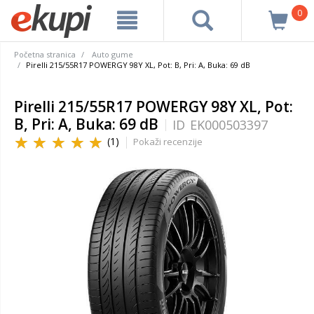
0
Početna stranica
Auto gume
Pirelli 215/55R17 POWERGY 98Y XL, Pot: B, Pri: A, Buka: 69 dB
Pirelli 215/55R17 POWERGY 98Y XL, Pot:
B, Pri: A, Buka: 69 dB
ID
EK000503397
(1)
Pokaži recenzije