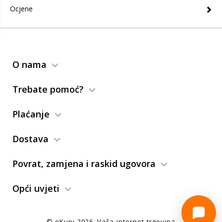
Ocjene
O nama
Trebate pomoć?
Plaćanje
Dostava
Povrat, zamjena i raskid ugovora
Opći uvjeti
© eKupi
2026
. Vaša internet trgovina