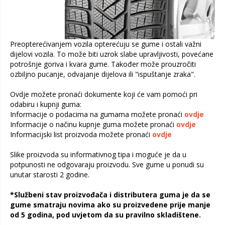
Preopterećivanjem vozila opterećuju se gume i ostali važni
dijelovi vozila. To može biti uzrok slabe upravljivosti, povećane
potrošnje goriva i kvara gume. Također može prouzročiti
ozbiljno pucanje, odvajanje dijelova ili "ispuštanje zraka".
Ovdje možete pronaći dokumente koji će vam pomoći pri
odabiru i kupnji guma:
Informacije o podacima na gumama možete pronaći
ovdje
Informacije o načinu kupnje guma možete pronaći
ovdje
Informacijski list proizvoda možete pronaći
ovdje
Slike proizvoda su informativnog tipa i moguće je da u
potpunosti ne odgovaraju proizvodu. Sve gume u ponudi su
unutar starosti 2 godine.
*Službeni stav proizvođača i distributera guma je da se
gume smatraju novima ako su proizvedene prije manje
od 5 godina, pod uvjetom da su pravilno skladištene.