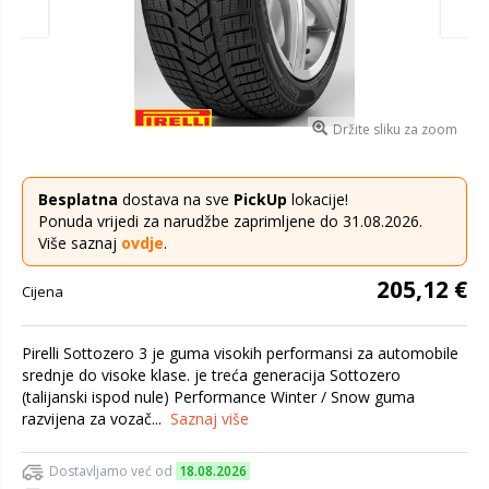
Držite sliku za zoom
Besplatna
dostava na sve
PickUp
lokacije!
Ponuda vrijedi za narudžbe zaprimljene do 31.08.2026.
Više saznaj
ovdje
.
205,12 €
Cijena
Pirelli Sottozero 3 je guma visokih performansi za automobile
srednje do visoke klase. je treća generacija Sottozero
(talijanski ispod nule) Performance Winter / Snow guma
razvijena za vozač...
Saznaj više
Dostavljamo već od
18.08.2026