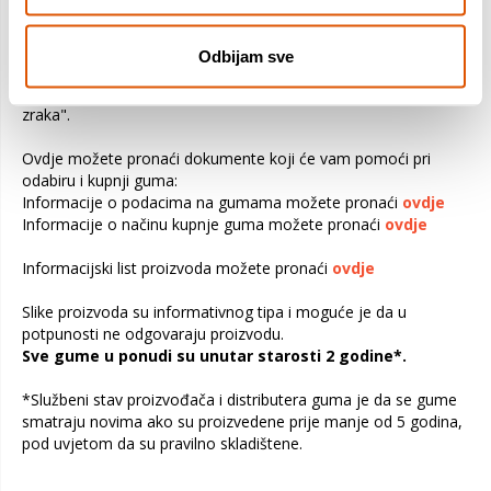
Provjerite ograničenja opterećenja u priručniku za vlasnika
vozila. Preopterećivanjem vozila opterećuju se gume i ostali
važni dijelovi vozila. To može biti uzrok slabe upravljivosti,
Odbijam sve
povećane potrošnje goriva i kvara gume. Također može
prouzročiti ozbiljno pucanje, odvajanje dijelova ili "ispuštanje
zraka".
Ovdje možete pronaći dokumente koji će vam pomoći pri
odabiru i kupnji guma:
Informacije o podacima na gumama možete pronaći
ovdje
Informacije o načinu kupnje guma možete pronaći
ovdje
Informacijski list proizvoda možete pronaći
ovdje
Slike proizvoda su informativnog tipa i moguće je da u
potpunosti ne odgovaraju proizvodu.
Sve gume u ponudi su unutar starosti 2 godine*.
*Službeni stav proizvođača i distributera guma je da se gume
smatraju novima ako su proizvedene prije manje od 5 godina,
pod uvjetom da su pravilno skladištene.