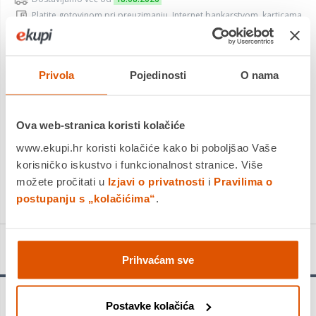
Platite gotovinom pri preuzimanju, Internet bankarstvom, karticama
jednokratno i na rate
Povrat robe moguć unutar 14 dana
Privola
Pojedinosti
O nama
DODAJTE U KOŠARICU
Ova web-stranica koristi kolačiće
www.ekupi.hr koristi kolačiće kako bi poboljšao Vaše
KUPITE ODMAH
korisničko iskustvo i funkcionalnost stranice. Više
Usporedite proizvod
možete pročitati u
Izjavi o privatnosti
i
Pravilima o
postupanju s „kolačićima“
.
Detalji proizvoda
Prihvaćam sve
Upozorenje!
Postavke kolačića