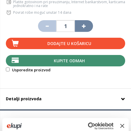
Platite gotovinom pri preuzimanju, Internet bankarstvom, karticama
jednokratno i na rate
Povrat robe moguć unutar 14 dana
DODAJTE U KOŠARICU
KUPITE ODMAH
Usporedite proizvod
Detalji proizvoda
Pirelli P ZERO
odabran je kao originalna najbolja guma
orijentirane sportske performanse i najmoćnije model na