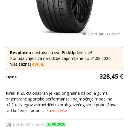
Držite sliku za zoom
Besplatna
dostava na sve
PickUp
lokacije!
Ponuda vrijedi za narudžbe zaprimljene do 31.08.2026.
Više saznaj
ovdje
.
328,45 €
Cijena
Pirelli P ZERO odabran je kao originalna najbolja guma
orijentirane sportske performanse i najmoćnije model na
tržištu. Njegov asimetrični uzorak gazećeg sloja poboljšava
rad kočenja i pobol...
Saznaj više
Dostavljamo već od
26.08.2026