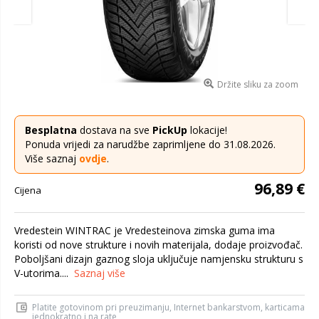
Držite sliku za zoom
Besplatna
dostava na sve
PickUp
lokacije!
Ponuda vrijedi za narudžbe zaprimljene do 31.08.2026.
Više saznaj
ovdje
.
96,89 €
Cijena
Vredestein WINTRAC je Vredesteinova zimska guma ima
koristi od nove strukture i novih materijala, dodaje proizvođač.
Poboljšani dizajn gaznog sloja uključuje namjensku strukturu s
V-utorima....
Saznaj više
Platite gotovinom pri preuzimanju, Internet bankarstvom, karticama
jednokratno i na rate