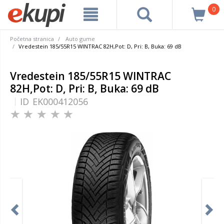
0
Početna stranica
Auto gume
Vredestein 185/55R15 WINTRAC 82H,Pot: D, Pri: B, Buka: 69 dB
Vredestein 185/55R15 WINTRAC
82H,Pot: D, Pri: B, Buka: 69 dB
ID
EK000412056