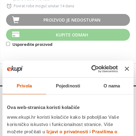
Povrat robe moguć unutar 14 dana
PROIZVOD JE NEDOSTUPAN
KUPITE ODMAH
Usporedite proizvod
Detalji proizvoda
Privola
Pojedinosti
O nama
Vredestein WINTRAC
je Vredesteinova zimska guma ima
koristi od nove strukture i novih materijala, dodaje proizvođač.
Ova web-stranica koristi kolačiće
Poboljšani dizajn gaznog sloja uključuje namjensku strukturu s
V-utorima. Otvor osigurava optimalnu odvodnju vode u
www.ekupi.hr koristi kolačiće kako bi poboljšao Vaše
uzdužnom i bočnom smjeru, navodi se. Rameni blokovi sadrže
korisničko iskustvo i funkcionalnost stranice. Više
patentirane 'prilagodljive' 3D lamele, produžujući ukupnu
možete pročitati u
Izjavi o privatnosti
i
Pravilima o
duljinu lamela i osiguravajući izvrsne zimske performanse