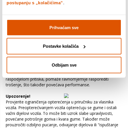
postupanju s „kolačićima“
.
tijekom cijelog vijeka trajanja gume. Mehanizam za blokiranje
u ramenim blokovima pruža dodatnu stabilnost i značajno
poboljšava performanse rukovanja na suhom i mokrom.
Novi model poboljšava performanse svog prethodnika na niz
Prihvaćam sve
načina. Vredestein kaže da je Wintrac poboljšao disperziju
vode protiv akvaplaninga za 10 posto u odnosu na Snowtrac.
Guma također ima pet posto duljih lamela i pet posto više
Postavke kolačića
gume u dodiru s cestom. Time se poboljšava prianjanje na
mokrim i snježnim površinama. Upotrijebio je mješavinu
polimera i čestica smole u svojoj sljedećoj generaciji silicijevog
Odbijam sve
dioksida velike gustoće kako bi povećao trošenje. Smjesa, u
kombinaciji s otiskom ovalnog oblika i ravnomjernom
raspodjelom pritiska, pomaže ravnomjernije rasporediti
trošenje, što također povećava performanse.
Upozorenje!
Provjerite ograničenja opterećenja u priručniku za vlasnika
vozila. Preopterećivanjem vozila opterećuju se gume i ostali
važni dijelovi vozila. To može biti uzrok slabe upravljivosti,
povećane potrošnje goriva i kvara gume. Također može
prouzročiti ozbiljno pucanje, odvajanje dijelova ili "ispuštanje