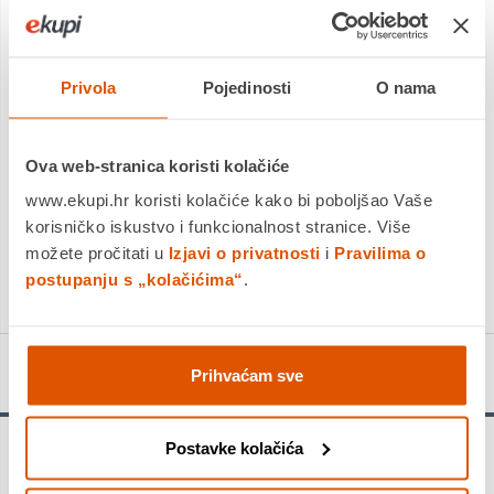
Platite gotovinom pri preuzimanju, Internet bankarstvom, karticama
jednokratno i na rate
Povrat robe moguć unutar 14 dana
Privola
Pojedinosti
O nama
DODAJTE U KOŠARICU
Ova web-stranica koristi kolačiće
www.ekupi.hr koristi kolačiće kako bi poboljšao Vaše
korisničko iskustvo i funkcionalnost stranice. Više
KUPITE ODMAH
možete pročitati u
Izjavi o privatnosti
i
Pravilima o
Usporedite proizvod
postupanju s „kolačićima“
.
Detalji proizvoda
Prihvaćam sve
Postavke kolačića
Upozorenje!
Provjerite ograničenja opterećenja u priručniku za vlasnika