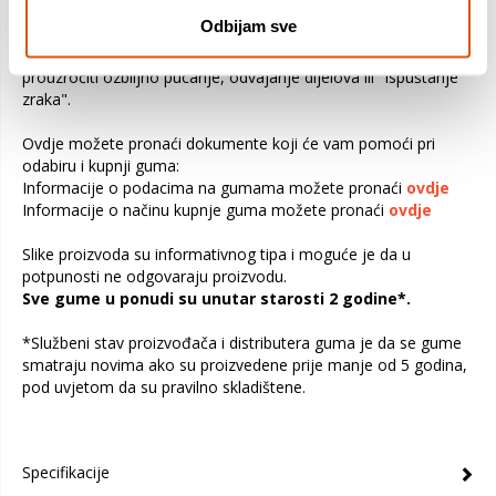
vozila. Preopterećivanjem vozila opterećuju se gume i ostali
Odbijam sve
važni dijelovi vozila. To može biti uzrok slabe upravljivosti,
povećane potrošnje goriva i kvara gume. Također može
prouzročiti ozbiljno pucanje, odvajanje dijelova ili "ispuštanje
zraka".
Ovdje možete pronaći dokumente koji će vam pomoći pri
odabiru i kupnji guma:
Informacije o podacima na gumama možete pronaći
ovdje
Informacije o načinu kupnje guma možete pronaći
ovdje
Slike proizvoda su informativnog tipa i moguće je da u
potpunosti ne odgovaraju proizvodu.
Sve gume u ponudi su unutar starosti 2 godine*.
*Službeni stav proizvođača i distributera guma je da se gume
smatraju novima ako su proizvedene prije manje od 5 godina,
pod uvjetom da su pravilno skladištene.
Specifikacije