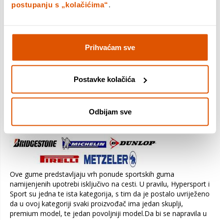
na mokrom. Zahtijevaju dobro zagrijavanje kod upotrebe na
postupanju s „kolačićima“
.
cesti. Prelaze između 2 do 3 tisuće kilometara, i spadaju u viši
cijenovni razred.
Prihvaćam sve
Postavke kolačića
HyperSport
Odbijam sve
Ove gume predstavljaju vrh ponude sportskih guma
namijenjenih upotrebi isključivo na cesti. U pravilu, Hypersport i
Sport su jedna te ista kategorija, s tim da je postalo uvriježeno
da u ovoj kategoriji svaki proizvođač ima jedan skuplji,
premium model, te jedan povoljniji model.Da bi se napravila u