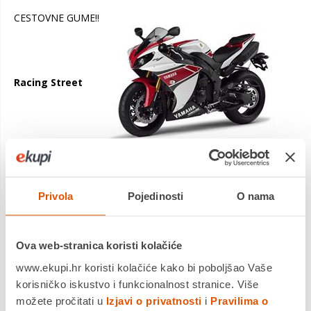
CESTOVNE GUME!!
Racing Street
Privola
Pojedinosti
O nama
Ova vrsta guma direktno je proizašla iz trkaćih guma uz manje
preinake. Konstrukcija karkase te njen profil je ostao
neizmijenjen, dok je sama smjesa više prilagođena cestovnoj
upotrebi. Namijenjene su upotrebi na cesti, uz povremene
Ova web-stranica koristi kolačiće
izlete na stazu. Znači namijenjena je onim vozačima koji se
www.ekupi.hr koristi kolačiće kako bi poboljšao Vaše
voze brzo i po cesti i na stazi, a ne žele trošiti ni vrijeme ni
novac za izmijene guma.
korisničko iskustvo i funkcionalnost stranice. Više
Imaju perfektne performanse po suhom vremenu, dosta loše
možete pročitati u
Izjavi o privatnosti
i
Pravilima o